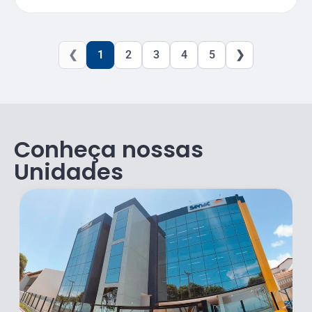
❮
1
2
3
4
5
❯
Conheça nossas
Unidades