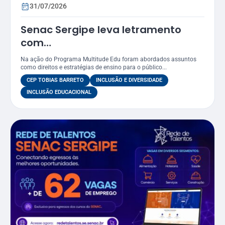
31/07/2026
Senac Sergipe leva letramento
com
foco LGBTQIAPN+ para funcionários
Na ação do Programa Multitude Edu foram abordados assuntos
do CEP Tobias Barreto
como direitos e estratégias de ensino para o público...
CEP TOBIAS BARRETO
INCLUSÃO E DIVERSIDADE
INCLUSÃO EDUCACIONAL