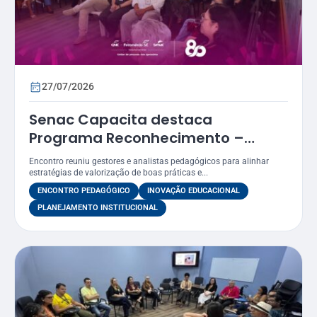
27/07/2026
Senac Capacita destaca
Programa Reconhecimento –
Prêmio Atena como estratégia
Encontro reuniu gestores e analistas pedagógicos para alinhar
para valorizar práticas
estratégias de valorização de boas práticas e...
educacionais
ENCONTRO PEDAGÓGICO
INOVAÇÃO EDUCACIONAL
PLANEJAMENTO INSTITUCIONAL