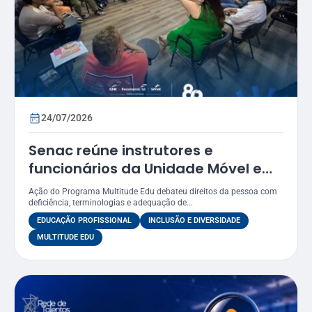
24/07/2026
Senac reúne instrutores e
funcionários da Unidade Móvel em
oficina sobre práticas inclusivas e
Ação do Programa Multitude Edu debateu direitos da pessoa com
acessibilidade
deficiência, terminologias e adequação de...
EDUCAÇÃO PROFISSIONAL
INCLUSÃO E DIVERSIDADE
MULTITUDE EDU