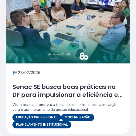
23/07/2026
Senac SE busca boas práticas no
DF para impulsionar a eficiência e
a modernização dos seus
Visita técnica promoveu a troca de conhecimentos e a inovação
processos
para o aprimoramento da gestão educacional
EDUCAÇÃO PROFISSIONAL
MODERNIZAÇÃO
PLANEJAMENTO INSTITUCIONAL