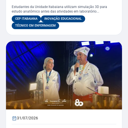
curso de Enfermagem
Estudantes da Unidade Itabaiana utilizam simulação 3D para
estudo anatômico antes das atividades em laboratório...
CEP ITABAIANA
INOVAÇÃO EDUCACIONAL
TÉCNICO EM ENFERMAGEM
31/07/2026