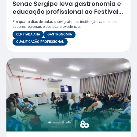
Senac Sergipe leva gastronomia e
educação profissional ao Festival
Gastronômico de Itabaiana 2026
Em quatro dias de aulas-show gratuitas, instituição valoriza os
sabores regionais e destaca a excelência...
CEP ITABAIANA
GASTRONOMIA
QUALIFICAÇÃO PROFISSIONAL