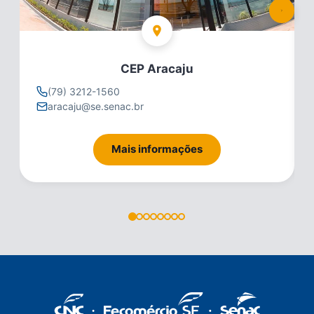
CEP Aracaju
(79) 3212-1560
aracaju@se.senac.br
Mais informações