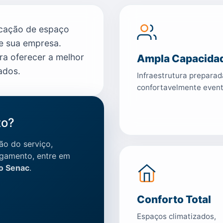
ocação de espaço
e sua empresa.
a oferecer a melhor
Ampla Capacid
ados.
Infraestrutura prepara
confortavelmente eve
to?
ão do serviço,
agamento, entre em
do Senac
.
Conforto Total
Espaços climatizados,