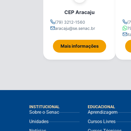
CEP Aracaju
(79) 3212-1560
(
aracaju@se.senac.br
7
i
Mais informações
INSTITUCIONAL
EDUCACIONAL
Sobre o Senac
Aprendizagem
Unidades
Cursos Livres
Notícias
Cursos Técnicos