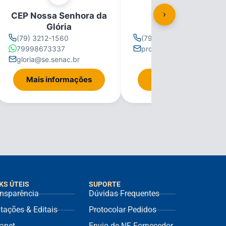
CEP Nossa Senhora da
CEP Propriá
Glória
(79) 3212-1560
(79) 3212-1560
79998673337
propria@se.senac.br
gloria@se.senac.br
Mais informações
Mais informações
KS ÚTEIS
SUPORTE
nsparência
Dúvidas Frequentes
itações & Editais
Protocolar Pedidos
ranet
Envio de NF Fornecedor