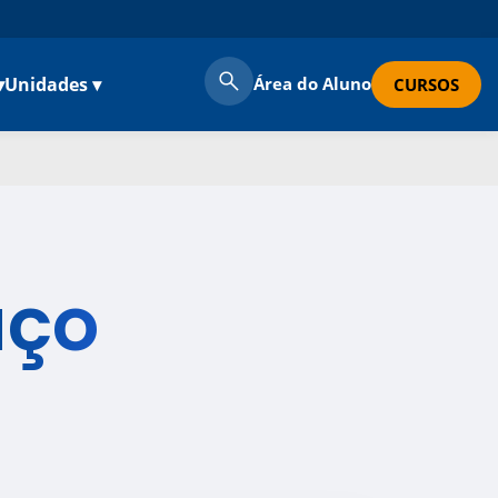
▾
Unidades ▾
Área do Aluno
CURSOS
aço