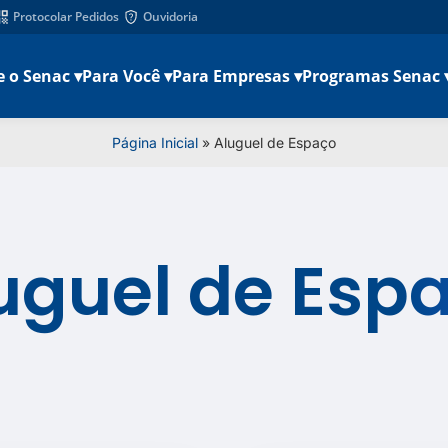
Protocolar Pedidos
Ouvidoria
e o Senac ▾
Para Você ▾
Para Empresas ▾
Programas Senac 
Página Inicial
»
Aluguel de Espaço
uguel de Esp