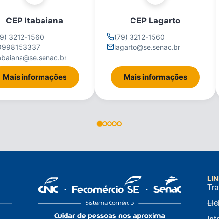
CEP Itabaiana
CEP Lagarto
79) 3212-1560
(79) 3212-1560
9998153337
lagarto@se.senac.br
tabaiana@se.senac.br
Mais informações
Mais informações
LIN
Tra
Lic
Int