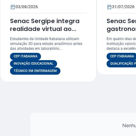
03/08/2026
31/07/2026
Senac Sergipe integra
Senac Se
realidade virtual ao
gastrono
ensino de anatomia no
educação
Estudantes da Unidade Itabaiana utilizam
Em quatro dias de
curso de Enfermagem
ao Festiv
simulação 3D para estudo anatômico antes
instituição valori
das atividades em laboratório...
destaca a excelênc
Gastronô
CEP ITABAIANA
CEP ITABAIANA
Itabaian
INOVAÇÃO EDUCACIONAL
QUALIFICAÇÃO 
TÉCNICO EM ENFERMAGEM
Nenhu