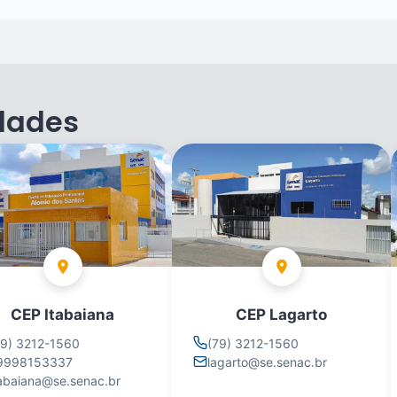
dades
CEP Itabaiana
CEP Lagarto
79) 3212-1560
(79) 3212-1560
9998153337
lagarto@se.senac.br
tabaiana@se.senac.br