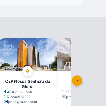
CEP Nossa Senhora da
CEP Propriá
Glória
(79) 3212-1560
(79) 3212-1560
79998673337
propria@se.senac.br
gloria@se.senac.br