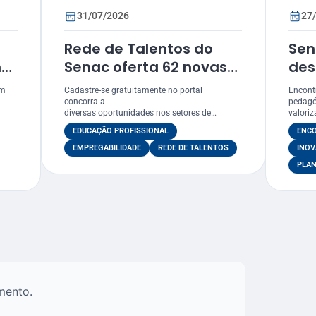
31/07/2026
27
Rede de Talentos do
Sen
nto
Senac oferta 62 novas
des
vagas de emprego em
Rec
am
Cadastre-se gratuitamente no portal
Encontr
 funcionários
Sergipe
Prê
concorra a
pedagó
diversas oportunidades nos setores de
valoriz
o
est
alimentação, hotelaria, saúde, comércio,
EDUCAÇÃO PROFISSIONAL
ENC
serviços e construção civil
val
EMPREGABILIDADE
REDE DE TALENTOS
INOV
edu
PLAN
mento.