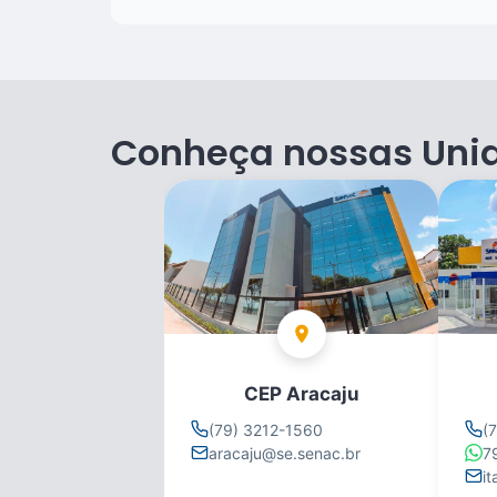
Conheça nossas Uni
CEP Aracaju
(79) 3212-1560
(
aracaju@se.senac.br
7
i