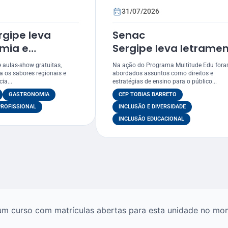
31/07/2026
rgipe leva
Senac
mia e
Sergipe leva letrame
 profissional
com
 aulas-show gratuitas,
Na ação do Programa Multitude Edu for
al
foco LGBTQIAPN+ para
za os sabores regionais e
abordados assuntos como direitos e
ia...
estratégias de ensino para o público...
mico de
do CEP Tobias Barret
GASTRONOMIA
CEP TOBIAS BARRETO
a 2026
PROFISSIONAL
INCLUSÃO E DIVERSIDADE
INCLUSÃO EDUCACIONAL
m curso com matrículas abertas para esta unidade no mo