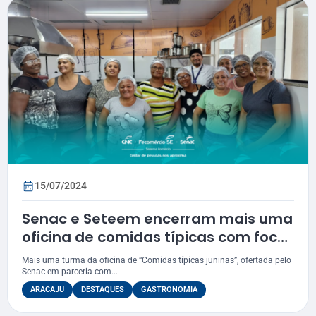
15/07/2024
Senac e Seteem encerram mais uma
oficina de comidas típicas com foco
no empreendedorismo
Mais uma turma da oficina de “Comidas típicas juninas”, ofertada pelo
Senac em parceria com...
ARACAJU
DESTAQUES
GASTRONOMIA