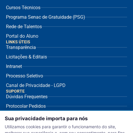
Cursos Técnicos
Programa Senac de Gratuidade (PSG)
Rede de Talentos
Portal do Aluno
LINKS ÚTEIS
Transparência
Licitações & Editais
Intranet
Processo Seletivo
Canal de Privacidade - LGPD
SUPORTE
Dúvidas Frequentes
Protocolar Pedidos
Envio de NF Fornecedor
Sua privacidade importa para nós
Ouvidoria
Utilizamos cookies para garantir o funcionamento do site,
melhorar sua experiência e, com seu consentimento, para fins