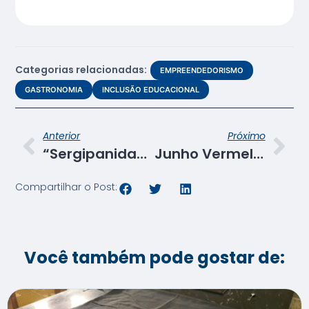
Categorias relacionadas:
EMPREENDEDORISMO
GASTRONOMIA
INCLUSÃO EDUCACIONAL
Anterior
Próximo
“Sergipanidade” é tema de projeto junino de turmas do Programa de Aprendizagem
Junho Vermelho: unidade do Senac de Glória promove ação para jovens de Feira Nova
Compartilhar o Post:
Você também pode gostar de: