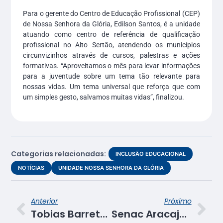
Para o gerente do Centro de Educação Profissional (CEP)
de Nossa Senhora da Glória, Edilson Santos, é a unidade
atuando como centro de referência de qualificação
profissional no Alto Sertão, atendendo os municípios
circunvizinhos através de cursos, palestras e ações
formativas. “Aproveitamos o mês para levar informações
para a juventude sobre um tema tão relevante para
nossas vidas. Um tema universal que reforça que com
um simples gesto, salvamos muitas vidas”, finalizou.
Categorias relacionadas:
INCLUSÃO EDUCACIONAL
NOTÍCIAS
UNIDADE NOSSA SENHORA DA GLÓRIA
Anterior
Próximo
Tobias Barreto: unidade conclui curso de comidas típicas juninas com foco no empreendedorismo
Senac Aracaju promove ação que valoriza a prática educacional aliada às tradições juninas de Sergipe