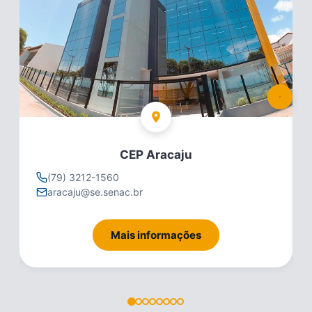
CEP Aracaju
(79) 3212-1560
aracaju@se.senac.br
Mais informações