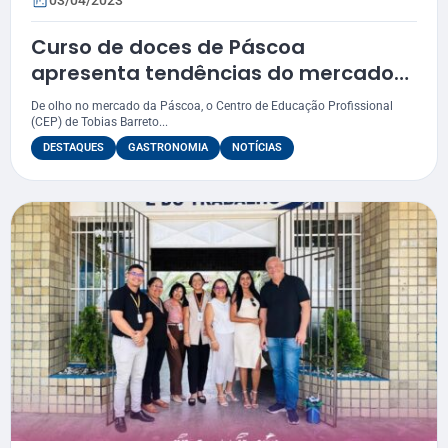
Curso de doces de Páscoa
apresenta tendências do mercado
para alunos do Senac em Tobias
De olho no mercado da Páscoa, o Centro de Educação Profissional
Barreto
(CEP) de Tobias Barreto...
DESTAQUES
GASTRONOMIA
NOTÍCIAS