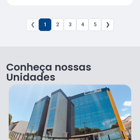
❮
1
2
3
4
5
❯
Conheça nossas
Unidades