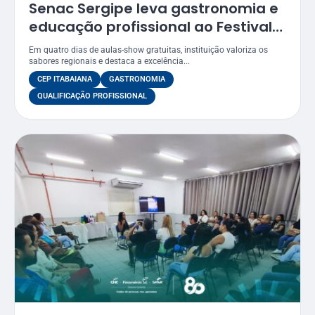
Senac Sergipe leva gastronomia e
educação profissional ao Festival
Gastronômico de Itabaiana 2026
Em quatro dias de aulas-show gratuitas, instituição valoriza os
sabores regionais e destaca a excelência...
CEP ITABAIANA
GASTRONOMIA
QUALIFICAÇÃO PROFISSIONAL