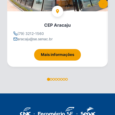
CEP Aracaju
(79) 3212-1560
aracaju@se.senac.br
Mais informações