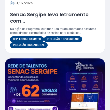
31/07/2026
Senac Sergipe leva letramento
com
foco LGBTQIAPN+ para funcionários
Na ação do Programa Multitude Edu foram abordados assuntos
do CEP Tobias Barreto
como direitos e estratégias de ensino para o público...
CEP TOBIAS BARRETO
INCLUSÃO E DIVERSIDADE
INCLUSÃO EDUCACIONAL