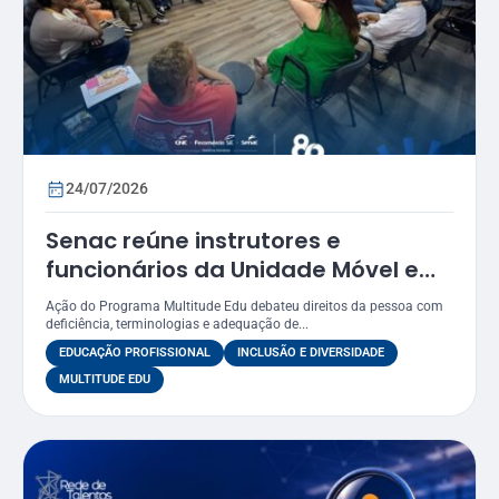
24/07/2026
Senac reúne instrutores e
funcionários da Unidade Móvel em
oficina sobre práticas inclusivas e
Ação do Programa Multitude Edu debateu direitos da pessoa com
acessibilidade
deficiência, terminologias e adequação de...
EDUCAÇÃO PROFISSIONAL
INCLUSÃO E DIVERSIDADE
MULTITUDE EDU