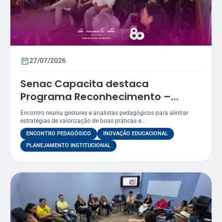
27/07/2026
Senac Capacita destaca
Programa Reconhecimento –
Prêmio Atena como estratégia
Encontro reuniu gestores e analistas pedagógicos para alinhar
para valorizar práticas
estratégias de valorização de boas práticas e...
educacionais
ENCONTRO PEDAGÓGICO
INOVAÇÃO EDUCACIONAL
PLANEJAMENTO INSTITUCIONAL