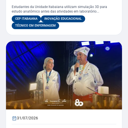
curso de Enfermagem
Estudantes da Unidade Itabaiana utilizam simulação 3D para
estudo anatômico antes das atividades em laboratório...
CEP ITABAIANA
INOVAÇÃO EDUCACIONAL
TÉCNICO EM ENFERMAGEM
31/07/2026