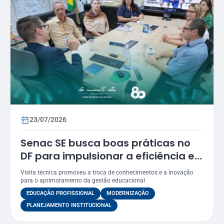
23/07/2026
Senac SE busca boas práticas no
DF para impulsionar a eficiência e
a modernização dos seus
Visita técnica promoveu a troca de conhecimentos e a inovação
processos
para o aprimoramento da gestão educacional
EDUCAÇÃO PROFISSIONAL
MODERNIZAÇÃO
PLANEJAMENTO INSTITUCIONAL