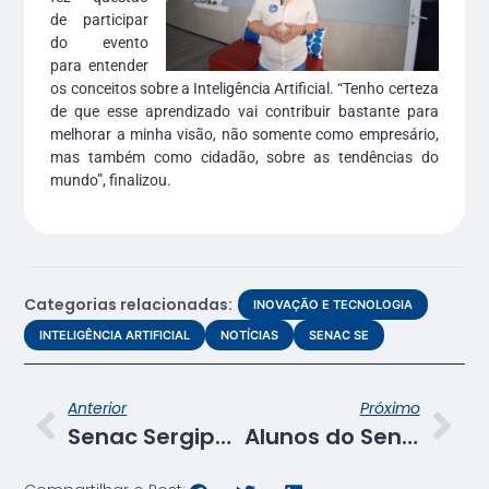
de participar
do evento
para entender
os conceitos sobre a Inteligência Artificial. “Tenho certeza
de que esse aprendizado vai contribuir bastante para
melhorar a minha visão, não somente como empresário,
mas também como cidadão, sobre as tendências do
mundo”, finalizou.
Categorias relacionadas:
INOVAÇÃO E TECNOLOGIA
INTELIGÊNCIA ARTIFICIAL
NOTÍCIAS
SENAC SE
Anterior
Próximo
Senac Sergipe leva desfile de moda exclusivo para o 4º Festival de Inverno de Palmares
Alunos do Senac organizam workshop “Saúde mental, a dança liberta”