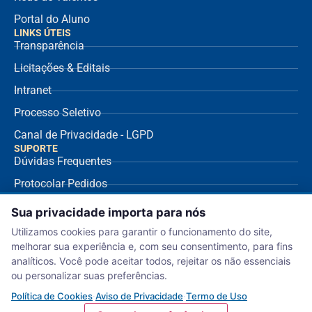
Portal do Aluno
LINKS ÚTEIS
Transparência
Licitações & Editais
Intranet
Processo Seletivo
Canal de Privacidade - LGPD
SUPORTE
Dúvidas Frequentes
Protocolar Pedidos
Envio de NF Fornecedor
Sua privacidade importa para nós
Ouvidoria
Utilizamos cookies para garantir o funcionamento do site,
melhorar sua experiência e, com seu consentimento, para fins
Aviso de Privacidade
analíticos. Você pode aceitar todos, rejeitar os não essenciais
Termo de Uso
ou personalizar suas preferências.
Política de Cookies
Política de Cookies
·
Aviso de Privacidade
·
Termo de Uso