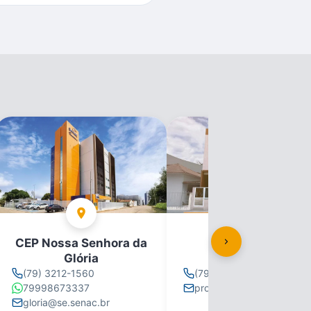
CEP Nossa Senhora da
CEP Propriá
Glória
(79) 3212-1560
(79) 3212-1560
79998673337
propria@se.senac.br
gloria@se.senac.br