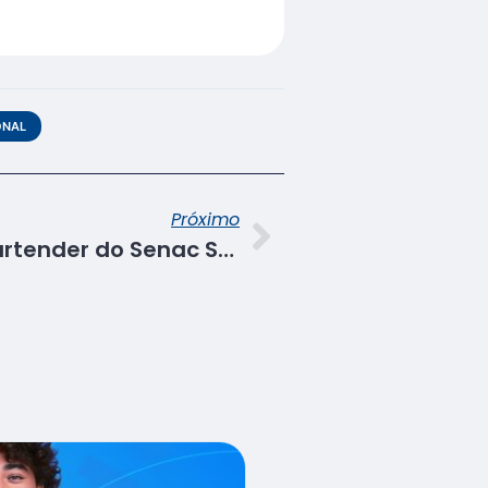
ONAL
Próximo
Alunos do curso de bartender do Senac SE realizam visita técnica em coquetelaria de Aracaju