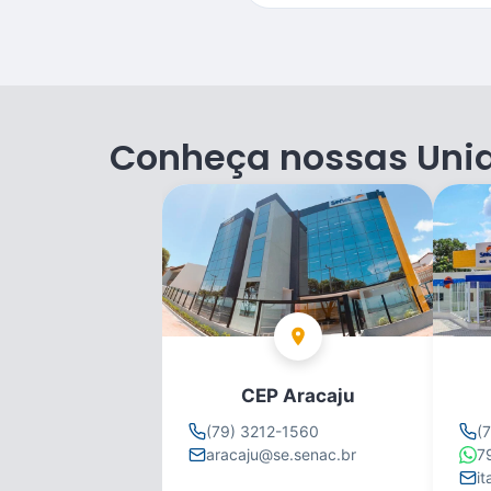
Conheça nossas Uni
CEP Aracaju
(79) 3212-1560
(
aracaju@se.senac.br
7
i