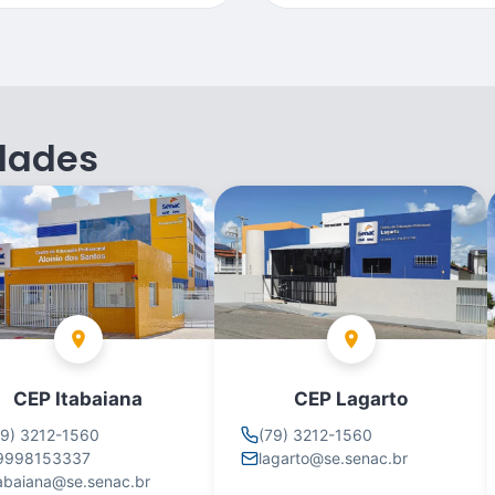
dades
CEP Itabaiana
CEP Lagarto
79) 3212-1560
(79) 3212-1560
9998153337
lagarto@se.senac.br
tabaiana@se.senac.br