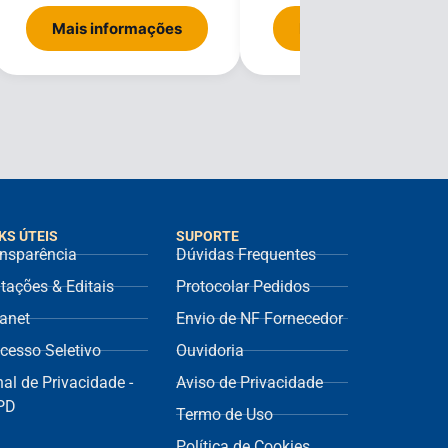
Mais informações
Mais informações
KS ÚTEIS
SUPORTE
nsparência
Dúvidas Frequentes
itações & Editais
Protocolar Pedidos
ranet
Envio de NF Fornecedor
cesso Seletivo
Ouvidoria
al de Privacidade -
Aviso de Privacidade
PD
Termo de Uso
Política de Cookies