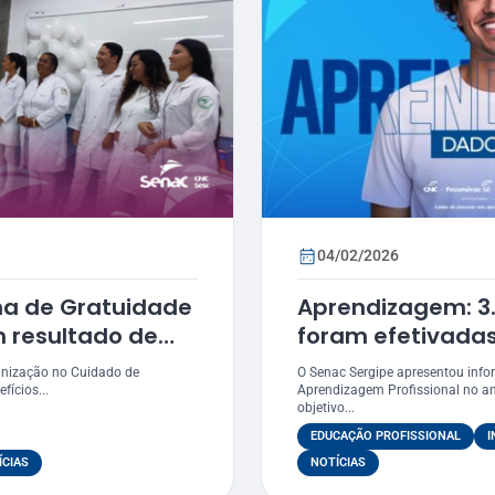
04/02/2026
ma de Gratuidade
Aprendizagem: 3
 resultado de
foram efetivada
idado
nização no Cuidado de
O Senac Sergipe apresentou inf
TIs
ícios...
Aprendizagem Profissional no a
objetivo...
EDUCAÇÃO PROFISSIONAL
I
ÍCIAS
NOTÍCIAS