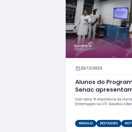
20/12/2023
Alunos do Progra
Senac apresentam
pesquisa sobre cu
Com tema “A importância da Huma
humanizado nas U
Enfermagem na UTI: Desafios e Benef
ARACAJU
DESTAQUES
NOT