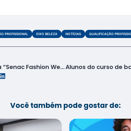
O PROFISSIONAL
EIXO BELEZA
NOTÍCIAS
QUALIFICAÇÃO PROFISSI
Senac Sergipe estreia “Senac Fashion Week” na Semana S
Você também pode gostar de: