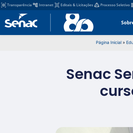
Transparência
Intranet
Editais & Licitações
Processo Seletivo
Sobr
Página Inicial
»
Edu
Senac Ser
curs