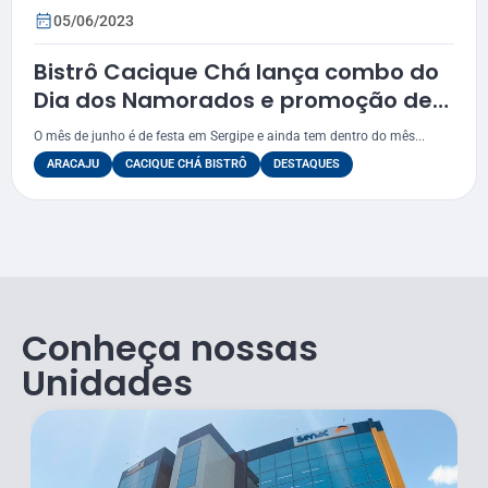
05/06/2023
Bistrô Cacique Chá lança combo do
Dia dos Namorados e promoção de
drinks durante o mês de junho
O mês de junho é de festa em Sergipe e ainda tem dentro do mês...
ARACAJU
CACIQUE CHÁ BISTRÔ
DESTAQUES
Conheça nossas
Unidades