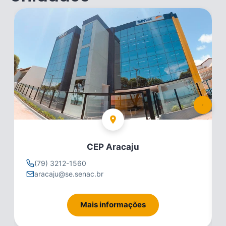
CEP Aracaju
(79) 3212-1560
aracaju@se.senac.br
Mais informações