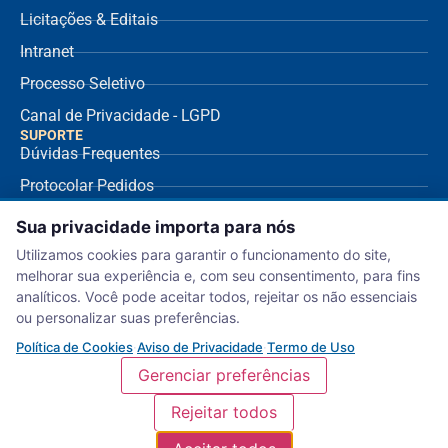
Licitações & Editais
Intranet
Processo Seletivo
Canal de Privacidade - LGPD
SUPORTE
Dúvidas Frequentes
Protocolar Pedidos
Envio de NF Fornecedor
Sua privacidade importa para nós
Ouvidoria
Utilizamos cookies para garantir o funcionamento do site,
melhorar sua experiência e, com seu consentimento, para fins
Aviso de Privacidade
analíticos. Você pode aceitar todos, rejeitar os não essenciais
Termo de Uso
ou personalizar suas preferências.
Política de Cookies
Política de Cookies
·
Aviso de Privacidade
·
Termo de Uso
Gerenciar preferências
Rejeitar todos
Serviço Nacional de Aprendizagem Comercial – Departamento Regional de