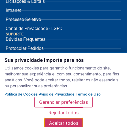
Licitações & Editais
Intranet
Processo Seletivo
Canal de Privacidade - LGPD
SUPORTE
Dúvidas Frequentes
Protocolar Pedidos
Envio de NF Fornecedor
Sua privacidade importa para nós
Ouvidoria
Utilizamos cookies para garantir o funcionamento do site,
melhorar sua experiência e, com seu consentimento, para fins
Aviso de Privacidade
analíticos. Você pode aceitar todos, rejeitar os não essenciais
Termo de Uso
ou personalizar suas preferências.
Política de Cookies
Política de Cookies
·
Aviso de Privacidade
·
Termo de Uso
Gerenciar preferências
Rejeitar todos
Serviço Nacional de Aprendizagem Comercial – Departamento Regional de
Aceitar todos
Sergipe. (c) 2018 | NCME |
Política de Privacidade