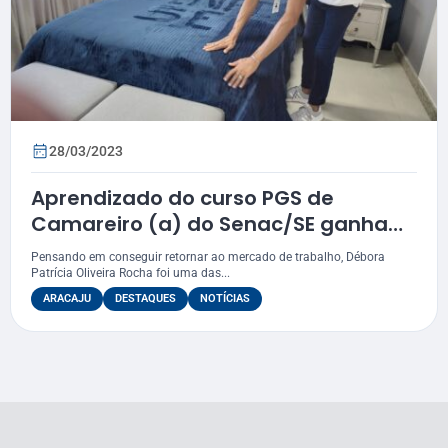
28/03/2023
Aprendizado do curso PGS de
Camareiro (a) do Senac/SE ganha
reforço com suíte escola
Pensando em conseguir retornar ao mercado de trabalho, Débora
Patrícia Oliveira Rocha foi uma das...
ARACAJU
DESTAQUES
NOTÍCIAS