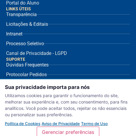
Portal do Aluno
LINKS ÚTEIS
Transparência
Licitações & Editais
Intranet
Processo Seletivo
Canal de Privacidade - LGPD
SUPORTE
Dúvidas Frequentes
Protocolar Pedidos
Envio de NF Fornecedor
Sua privacidade importa para nós
Ouvidoria
Utilizamos cookies para garantir o funcionamento do site,
melhorar sua experiência e, com seu consentimento, para fins
Aviso de Privacidade
analíticos. Você pode aceitar todos, rejeitar os não essenciais
Termo de Uso
ou personalizar suas preferências.
Política de Cookies
Política de Cookies
·
Aviso de Privacidade
·
Termo de Uso
Gerenciar preferências