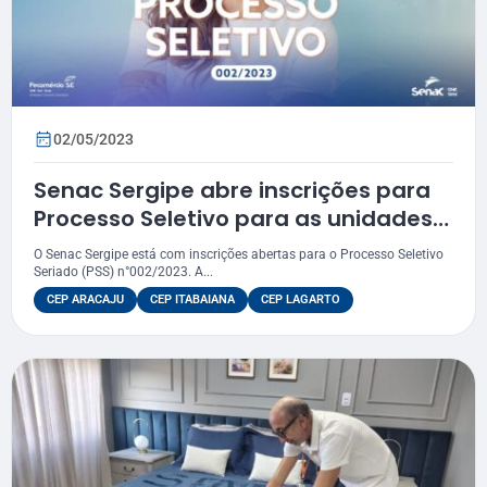
02/05/2023
Senac Sergipe abre inscrições para
Processo Seletivo para as unidades
de Aracaju e do interior
O Senac Sergipe está com inscrições abertas para o Processo Seletivo
Seriado (PSS) n°002/2023. A...
CEP ARACAJU
CEP ITABAIANA
CEP LAGARTO