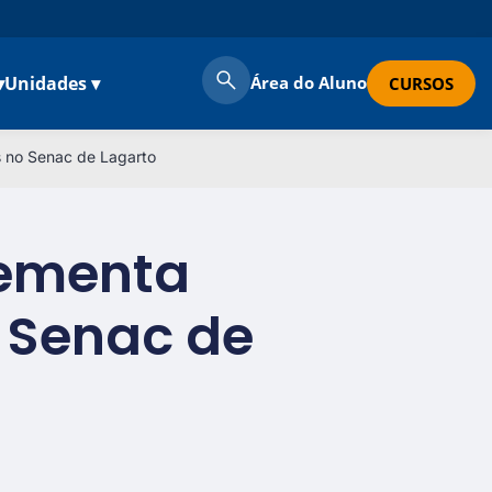
▾
Unidades ▾
Área do Aluno
CURSOS
s no Senac de Lagarto
lementa
 Senac de