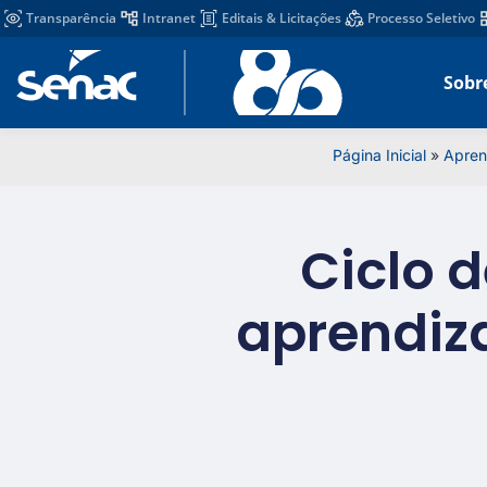
Transparência
Intranet
Editais & Licitações
Processo Seletivo
Sobr
Página Inicial
»
Apre
Ciclo 
aprendiz