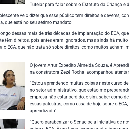
Tutelar para falar sobre o Estatuto da Criança e 
lescente veio dizer que esse público tem direitos e deveres, co
ana, que está no seu sétimo mandato.
ongo dessas mais de três décadas de implantação do ECA, que t
te têm direitos, pois antes eram ignorados, mas ainda há muito
a o ECA, que não trata só sobre direitos, como muitos acham,
O jovem Artur Expedito Almeida Souza, é Aprendiz
na construtora Zezé Rocha, acompanhou atentam
“Estou aprendendo muitas coisas neste curso d
no setor administrativo, que estão me prepara
empresa não estar perdido, e sim, saber como 
essas palestras, como essa de hoje sobre o EC
aprendizado”.
“Quero parabenizar o Senac pela iniciativa de no
sobre o ECA. É um tema sempre muito bom para 