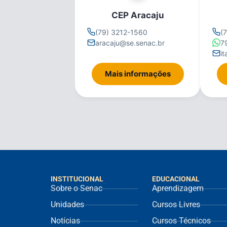
CEP Aracaju
(79) 3212-1560
(
aracaju@se.senac.br
7
i
Mais informações
INSTITUCIONAL
EDUCACIONAL
Sobre o Senac
Aprendizagem
Unidades
Cursos Livres
Notícias
Cursos Técnicos