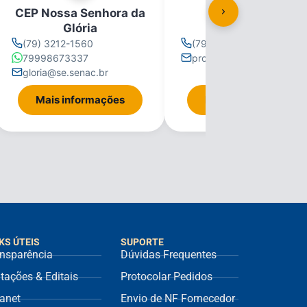
CEP Nossa Senhora da
CEP Propriá
Glória
(79) 3212-1560
(79) 3212-1560
79998673337
propria@se.senac.br
gloria@se.senac.br
Mais informações
Mais informações
KS ÚTEIS
SUPORTE
nsparência
Dúvidas Frequentes
itações & Editais
Protocolar Pedidos
ranet
Envio de NF Fornecedor