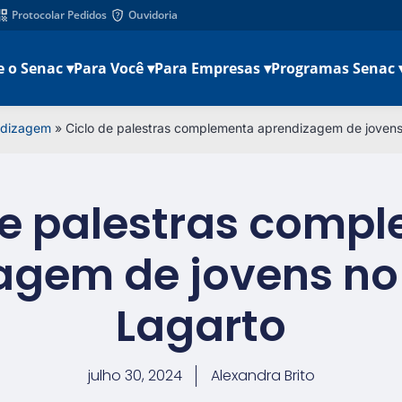
Protocolar Pedidos
Ouvidoria
e o Senac ▾
Para Você ▾
Para Empresas ▾
Programas Senac 
ndizagem
»
Ciclo de palestras complementa aprendizagem de joven
de palestras comp
agem de jovens no
Lagarto
julho 30, 2024
Alexandra Brito