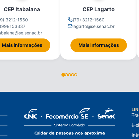
CEP Itabaiana
CEP Lagarto
79) 3212-1560
(79) 3212-1560
9998153337
lagarto@se.senac.br
tabaiana@se.senac.br
Mais informações
Mais informações
LIN
Tra
Lic
Int