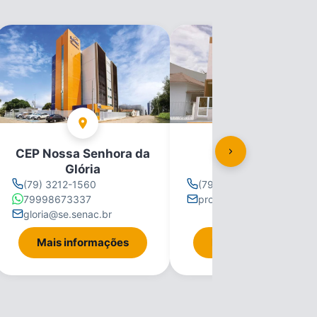
CEP Nossa Senhora da
CEP Propriá
Glória
(79) 3212-1560
(79) 3212-1560
79998673337
propria@se.senac.br
gloria@se.senac.br
Mais informações
Mais informações