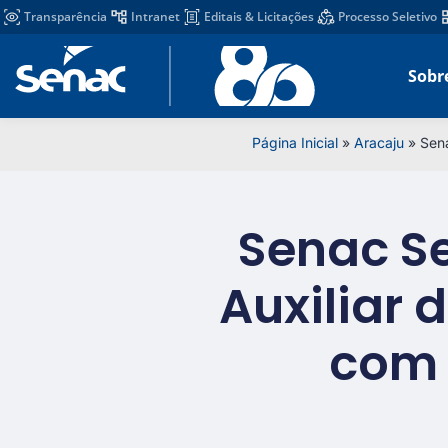
Transparência
Intranet
Editais & Licitações
Processo Seletivo
Sobr
Página Inicial
»
Aracaju
»
Sena
Senac S
Auxiliar 
com 