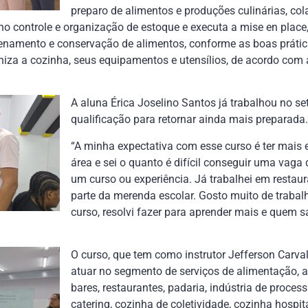
preparo de alimentos e produções culinárias, c
no controle e organização de estoque e executa a mise en place,
enamento e conservação de alimentos, conforme as boas prátic
niza a cozinha, seus equipamentos e utensílios, de acordo com
A aluna Érica Joselino Santos já trabalhou no set
qualificação para retornar ainda mais preparada.
“A minha expectativa com esse curso é ter mais e
área e sei o quanto é difícil conseguir uma vaga 
um curso ou experiência. Já trabalhei em restaur
parte da merenda escolar. Gosto muito de trabal
curso, resolvi fazer para aprender mais e quem s
O curso, que tem como instrutor Jefferson Carva
atuar no segmento de serviços de alimentação, 
bares, restaurantes, padaria, indústria de proce
catering, cozinha de coletividade, cozinha hospita