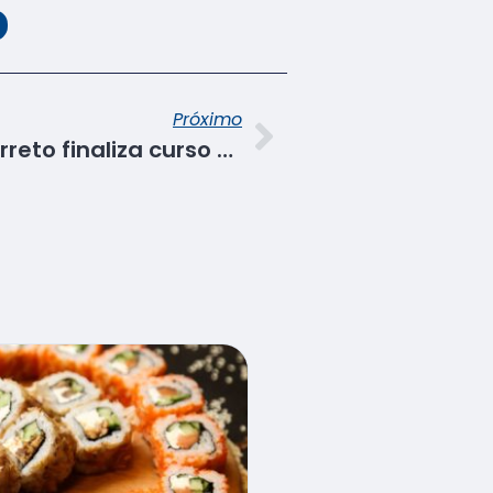
Próximo
Unidade de Tobias Barreto finaliza curso de Técnicas em vendas e atendimento ao cliente em Itabaianinha