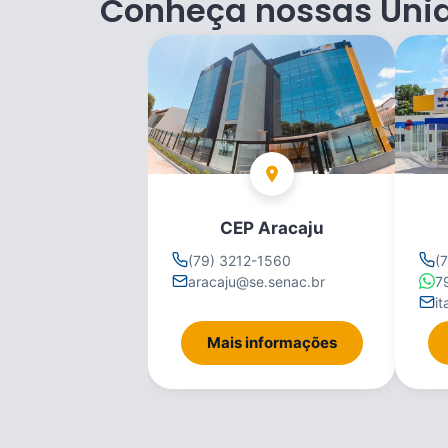
Conheça nossas Uni
CEP Aracaju
(79) 3212-1560
(
aracaju@se.senac.br
7
i
Mais informações