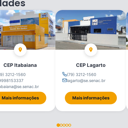
dades
CEP Itabaiana
CEP Lagarto
79) 3212-1560
(79) 3212-1560
9998153337
lagarto@se.senac.br
tabaiana@se.senac.br
Mais informações
Mais informações