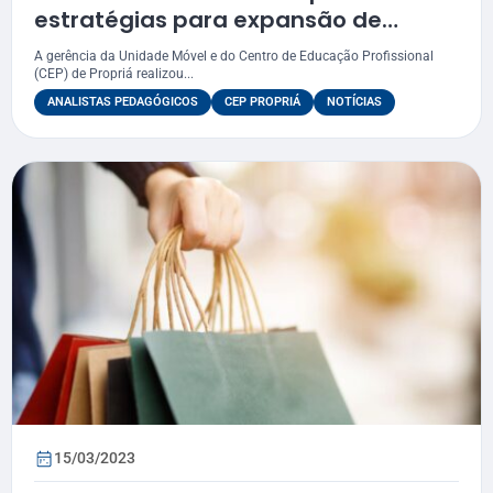
estratégias para expansão de
programas educacionais na região
A gerência da Unidade Móvel e do Centro de Educação Profissional
(CEP) de Propriá realizou...
ANALISTAS PEDAGÓGICOS
CEP PROPRIÁ
NOTÍCIAS
15/03/2023