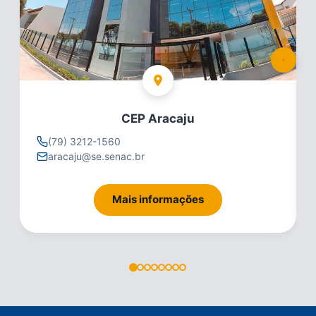
caju
CEP Itabaiana
(79) 3212-1560
79998153337
itabaiana@se.senac.br
rmações
Mais informações