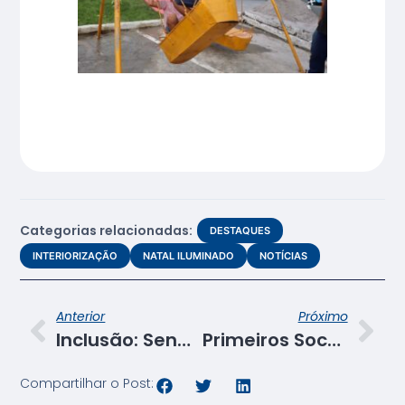
Categorias relacionadas:
DESTAQUES
INTERIORIZAÇÃO
NATAL ILUMINADO
NOTÍCIAS
Anterior
Próximo
Inclusão: Senac SE forma seis novos técnicos de Rádio e TV, sendo dois autistas
Primeiros Socorros: Alunos de técnico em enfermagem realizam simulação realística
Compartilhar o Post: