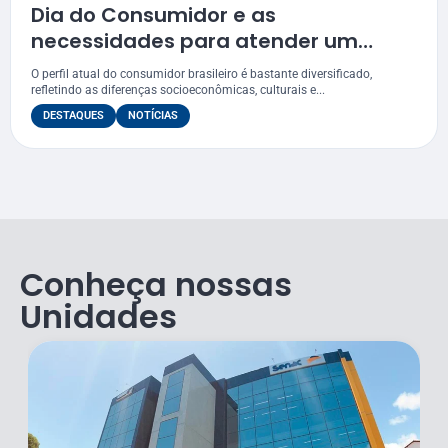
Dia do Consumidor e as
necessidades para atender um
público cada vez mais exigente
O perfil atual do consumidor brasileiro é bastante diversificado,
refletindo as diferenças socioeconômicas, culturais e...
DESTAQUES
NOTÍCIAS
Conheça nossas
Unidades