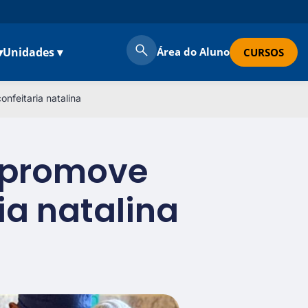
▾
Unidades ▾
Área do Aluno
CURSOS
nfeitaria natalina
o promove
ia natalina