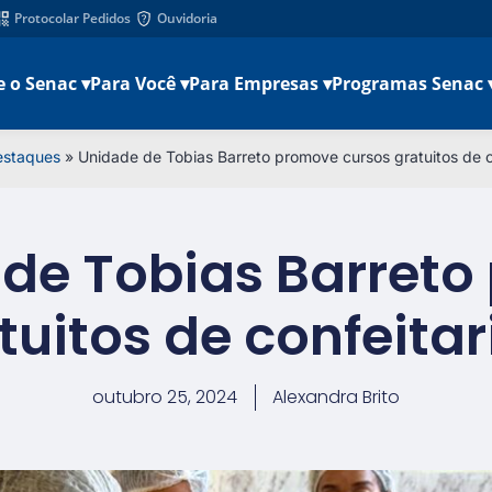
Protocolar Pedidos
Ouvidoria
e o Senac ▾
Para Você ▾
Para Empresas ▾
Programas Senac 
estaques
»
Unidade de Tobias Barreto promove cursos gratuitos de co
de Tobias Barret
tuitos de confeitar
outubro 25, 2024
Alexandra Brito