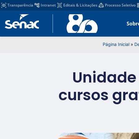
Transparência
Intranet
Editais & Licitações
Processo Seletivo
Sobr
Página Inicial
»
D
Unidade 
cursos gra