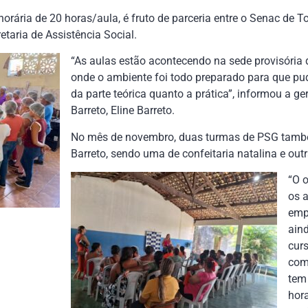
orária de 20 horas/aula, é fruto de parceria entre o Senac de To
etaria de Assistência Social.
“As aulas estão acontecendo na sede provisória da
onde o ambiente foi todo preparado para que pu
da parte teórica quanto a prática”, informou a g
Barreto, Eline Barreto.
No mês de novembro, duas turmas de PSG tamb
Barreto, sendo uma de confeitaria natalina e outr
“O o
os 
emp
aind
cur
com
tem
hor