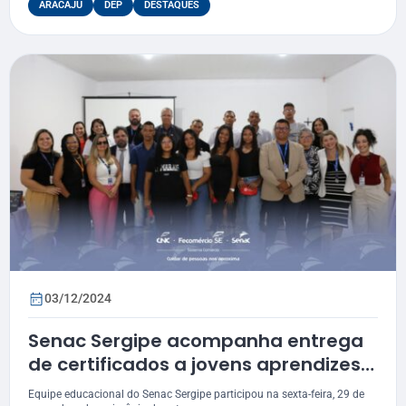
ARACAJU
DEP
DESTAQUES
03/12/2024
Senac Sergipe acompanha entrega
de certificados a jovens aprendizes
assistidos pela Fundação Renascer
Equipe educacional do Senac Sergipe participou na sexta-feira, 29 de