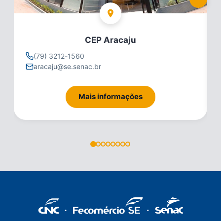
CEP Aracaju
(79) 3212-1560
aracaju@se.senac.br
Mais informações