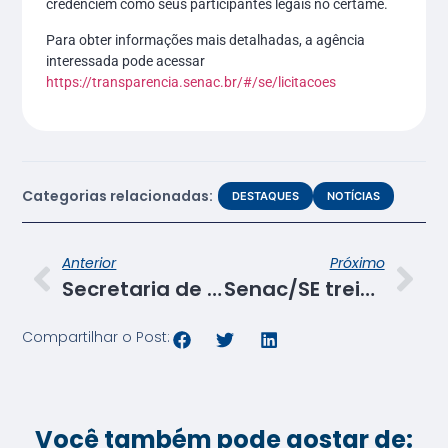
credenciem como seus participantes legais no certame.
Para obter informações mais detalhadas, a agência
interessada pode acessar
https://transparencia.senac.br/#/se/licitacoes
Categorias relacionadas:
DESTAQUES
NOTÍCIAS
Anterior
Próximo
Secretaria de Saúde de Aracaju apresenta proposta de parceria institucional ao Senac/SE
Senac/SE treina equipe do restaurante escola para padronização de ficha técnica
Compartilhar o Post:
Você também pode gostar de: