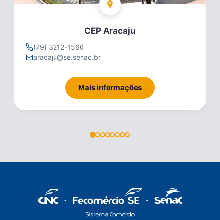
CEP Aracaju
(79) 3212-1560
aracaju@se.senac.br
Mais informações