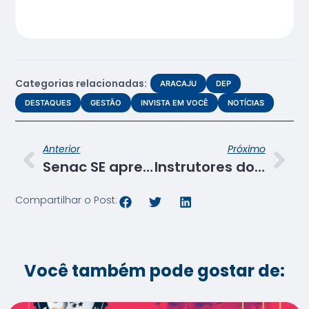
Categorias relacionadas:
ARACAJU
DEP
DESTAQUES
GESTÃO
INVISTA EM VOCÊ
NOTÍCIAS
Anterior
Próximo
Senac SE apresentará “farofa de coco” em festival do Opanes
Instrutores do Senac SE participam de curso com o cabeleireiro Paulo Militão
Compartilhar o Post:
Você também pode gostar de: