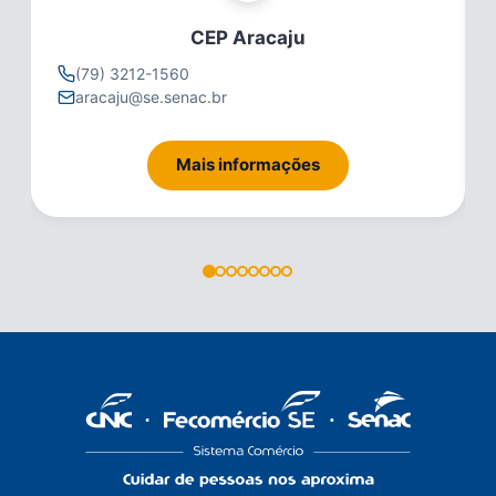
CEP Aracaju
(79) 3212-1560
aracaju@se.senac.br
Mais informações