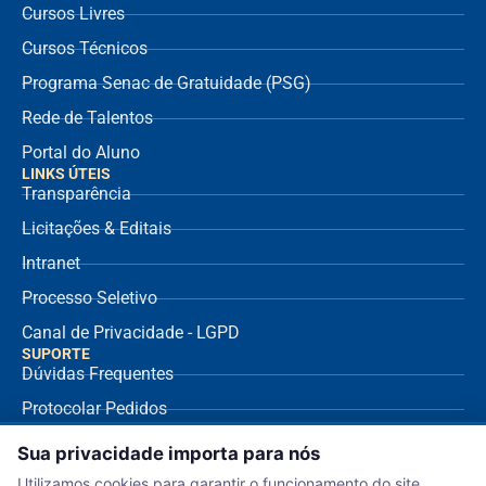
Cursos Livres
Cursos Técnicos
Programa Senac de Gratuidade (PSG)
Rede de Talentos
Portal do Aluno
LINKS ÚTEIS
Transparência
Licitações & Editais
Intranet
Processo Seletivo
Canal de Privacidade - LGPD
SUPORTE
Dúvidas Frequentes
Protocolar Pedidos
Envio de NF Fornecedor
Sua privacidade importa para nós
Ouvidoria
Utilizamos cookies para garantir o funcionamento do site,