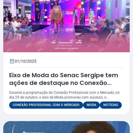
31/10/2025
Eixo de Moda do Senac Sergipe tem
ações de destaque no Conexão
Profissional com o Mercado
Durante a programação do Conexão Profissional com o Mercado, no
dia 29 de outubro, o eixo de Moda promoveu com sucesso, o...
CONEXÃO PROFISSIONAL COM O MERCADO
MODA
NOTÍCIAS