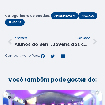
Categorias relacionadas:
APRENDIZAGEM
ARACAJU
SENAC SE
Anterior
Próximo
Alunos do Senac visitam a Fazenda Esperança em Lagarto
Jovens dos cursos de aprendizagem são recepcionados no Senac SE
Compartilhar o Post:
Você também pode gostar de: