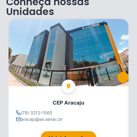
Conheça nossas
Unidades
CEP Aracaju
(79) 3212-1560
aracaju@se.senac.br