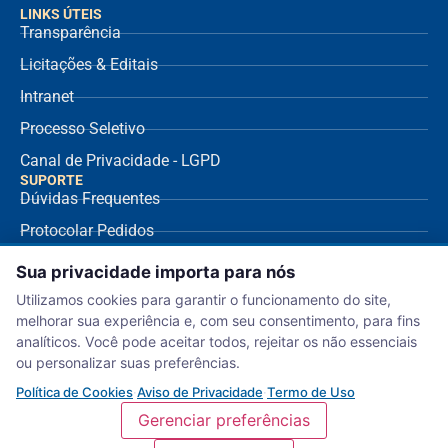
LINKS ÚTEIS
Transparência
Licitações & Editais
Intranet
Processo Seletivo
Canal de Privacidade - LGPD
SUPORTE
Dúvidas Frequentes
Protocolar Pedidos
Envio de NF Fornecedor
Sua privacidade importa para nós
Ouvidoria
Utilizamos cookies para garantir o funcionamento do site,
melhorar sua experiência e, com seu consentimento, para fins
Aviso de Privacidade
analíticos. Você pode aceitar todos, rejeitar os não essenciais
Termo de Uso
ou personalizar suas preferências.
Política de Cookies
Política de Cookies
·
Aviso de Privacidade
·
Termo de Uso
Gerenciar preferências