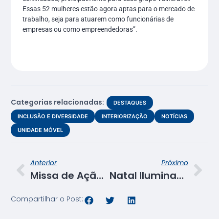
Essas 52 mulheres estão agora aptas para o mercado de
trabalho, seja para atuarem como funcionárias de
empresas ou como empreendedoras”.
Categorias relacionadas:
DESTAQUES
INCLUSÃO E DIVERSIDADE
INTERIORIZAÇÃO
NOTÍCIAS
UNIDADE MÓVEL
Anterior
Próximo
Missa de Ação de Graças celebra entrega de certificados de cursos PSG do Senac
Natal Iluminado: Senac capacitará 270 pessoas nas oficinas realizadas na Carreta Escola
Compartilhar o Post: