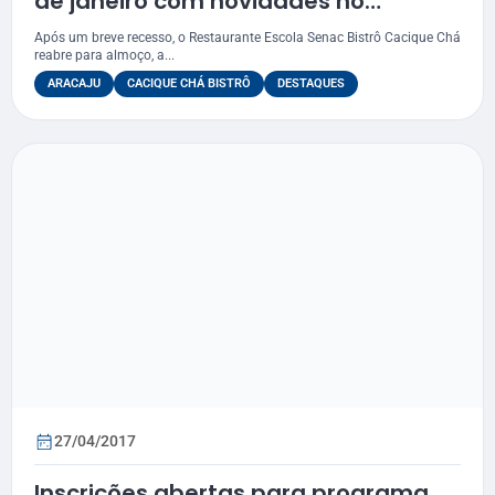
de janeiro com novidades no
cardápio
Após um breve recesso, o Restaurante Escola Senac Bistrô Cacique Chá
reabre para almoço, a...
ARACAJU
CACIQUE CHÁ BISTRÔ
DESTAQUES
27/04/2017
Inscrições abertas para programa