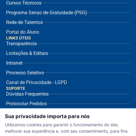
Cursos Técnicos
Programa Senac de Gratuidade (PSG)
Rede de Talentos
Portal do Aluno
LINKS ÚTEIS
Transparência
Licitações & Editais
Intranet
Processo Seletivo
Canal de Privacidade - LGPD
SUPORTE
Dúvidas Frequentes
Protocolar Pedidos
Envio de NF Fornecedor
Sua privacidade importa para nós
Ouvidoria
Utilizamos cookies para garantir o funcionamento do site,
melhorar sua experiência e, com seu consentimento, para fins
Aviso de Privacidade