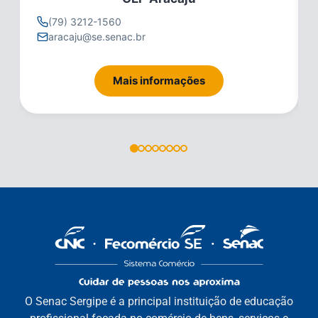
(79) 3212-1560
(
79998153337
l
itabaiana@se.senac.br
Mais informações
O Senac Sergipe é a principal instituição de educação