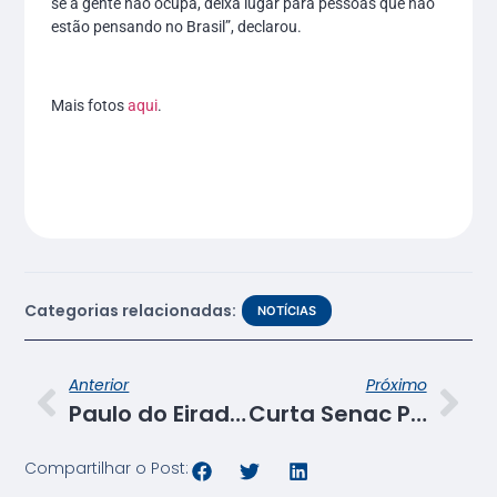
se a gente não ocupa, deixa lugar para pessoas que não
estão pensando no Brasil”, declarou.
Mais fotos
aqui
.
Categorias relacionadas:
NOTÍCIAS
Anterior
Próximo
Paulo do Eirado recebe Prêmio Excelência 2017
Curta Senac Pleno 2017 é encerrado com exibição de filmes produzidos por alunos
Compartilhar o Post: