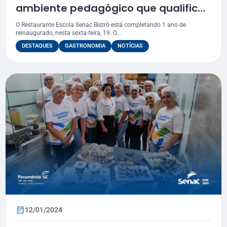
ambiente pedagógico que qualifica
garçons para o mercado de trabalho
O Restaurante Escola Senac Bistrô está completando 1 ano de
reinaugurado, nesta sexta-feira, 19. O...
DESTAQUES
GASTRONOMIA
NOTÍCIAS
12/01/2024