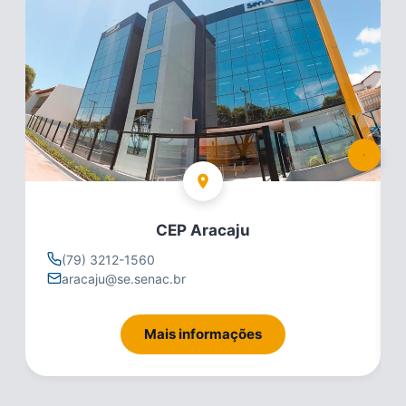
CEP Aracaju
(79) 3212-1560
aracaju@se.senac.br
Mais informações