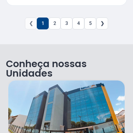
❮
1
2
3
4
5
❯
Conheça nossas
Unidades