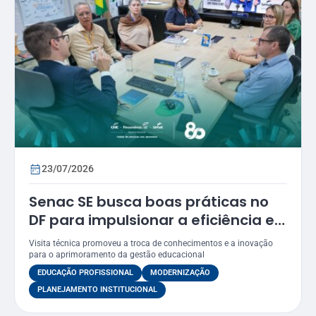
23/07/2026
Senac SE busca boas práticas no
DF para impulsionar a eficiência e
a modernização dos seus
Visita técnica promoveu a troca de conhecimentos e a inovação
processos
para o aprimoramento da gestão educacional
EDUCAÇÃO PROFISSIONAL
MODERNIZAÇÃO
PLANEJAMENTO INSTITUCIONAL