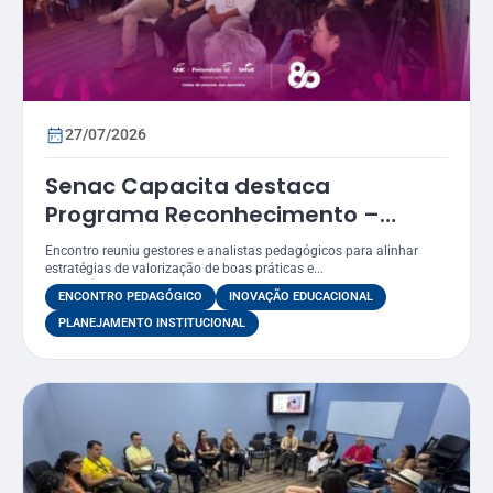
27/07/2026
Senac Capacita destaca
Programa Reconhecimento –
Prêmio Atena como estratégia
Encontro reuniu gestores e analistas pedagógicos para alinhar
para valorizar práticas
estratégias de valorização de boas práticas e...
educacionais
ENCONTRO PEDAGÓGICO
INOVAÇÃO EDUCACIONAL
PLANEJAMENTO INSTITUCIONAL