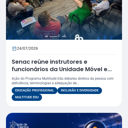
24/07/2026
Senac reúne instrutores e
funcionários da Unidade Móvel em
oficina sobre práticas inclusivas e
Ação do Programa Multitude Edu debateu direitos da pessoa com
acessibilidade
deficiência, terminologias e adequação de...
EDUCAÇÃO PROFISSIONAL
INCLUSÃO E DIVERSIDADE
MULTITUDE EDU