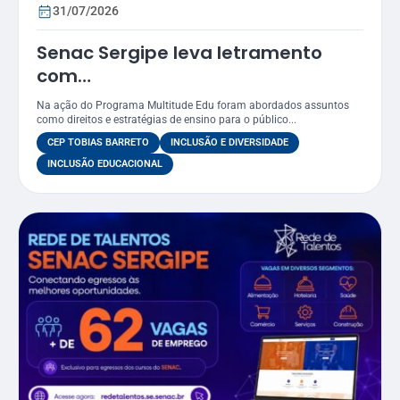
31/07/2026
Senac Sergipe leva letramento
com
foco LGBTQIAPN+ para funcionários
Na ação do Programa Multitude Edu foram abordados assuntos
do CEP Tobias Barreto
como direitos e estratégias de ensino para o público...
CEP TOBIAS BARRETO
INCLUSÃO E DIVERSIDADE
INCLUSÃO EDUCACIONAL