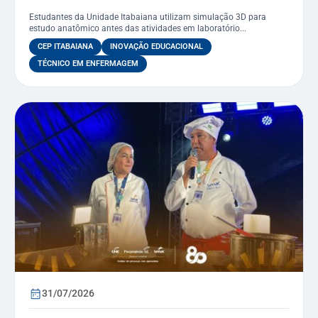
curso de Enfermagem
Estudantes da Unidade Itabaiana utilizam simulação 3D para
estudo anatômico antes das atividades em laboratório...
CEP ITABAIANA
INOVAÇÃO EDUCACIONAL
TÉCNICO EM ENFERMAGEM
31/07/2026