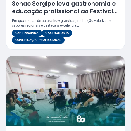
Senac Sergipe leva gastronomia e
educação profissional ao Festival
Gastronômico de Itabaiana 2026
Em quatro dias de aulas-show gratuitas, instituição valoriza os
sabores regionais e destaca a excelência...
CEP ITABAIANA
GASTRONOMIA
QUALIFICAÇÃO PROFISSIONAL