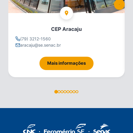
CEP Aracaju
(79) 3212-1560
aracaju@se.senac.br
Mais informações