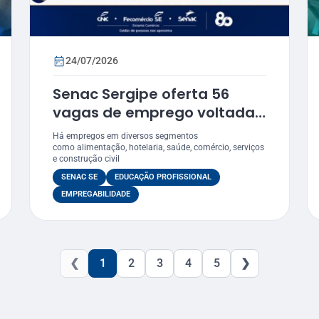
24/07/2026
Senac Sergipe oferta 56
vagas de emprego voltadas
para egressos
Há empregos em diversos segmentos
como alimentação, hotelaria, saúde, comércio, serviços
e construção civil
SENAC SE
EDUCAÇÃO PROFISSIONAL
EMPREGABILIDADE
❮
1
2
3
4
5
❯