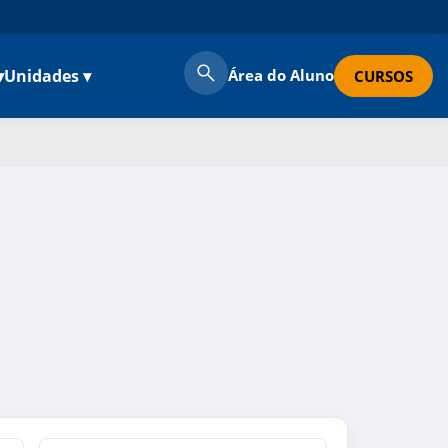
▾
Unidades ▾
Área do Aluno
CURSOS