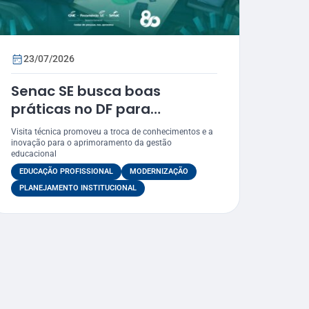
23/07/2026
Senac SE busca boas
práticas no DF para
impulsionar a eficiência e a
Visita técnica promoveu a troca de conhecimentos e a
modernização dos seus
inovação para o aprimoramento da gestão
educacional
processos
EDUCAÇÃO PROFISSIONAL
MODERNIZAÇÃO
PLANEJAMENTO INSTITUCIONAL