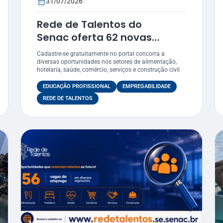
31/07/2026
Rede de Talentos do
Senac oferta 62 novas
vagas de emprego em
Cadastre-se gratuitamente no portal concorra a
ários
Sergipe
diversas oportunidades nos setores de alimentação,
hotelaria, saúde, comércio, serviços e construção civil
EDUCAÇÃO PROFISSIONAL
EMPREGABILIDADE
REDE DE TALENTOS