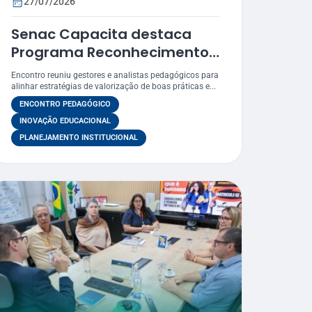
27/07/2026
Senac Capacita destaca
Programa Reconhecimento
– Prêmio Atena como
Encontro reuniu gestores e analistas pedagógicos para
estratégia para valorizar
alinhar estratégias de valorização de boas práticas e...
práticas educacionais
ENCONTRO PEDAGÓGICO
INOVAÇÃO EDUCACIONAL
PLANEJAMENTO INSTITUCIONAL