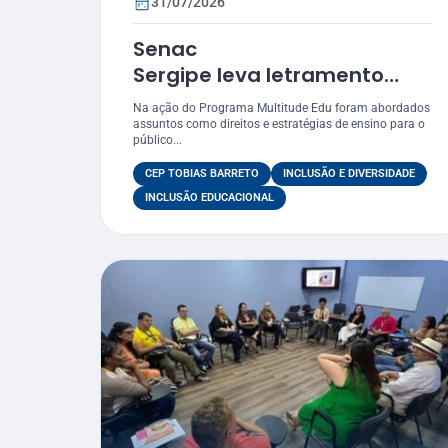
31/07/2026
Senac
Sergipe leva letramento
com
Na ação do Programa Multitude Edu foram abordados
foco LGBTQIAPN+ para funcion
assuntos como direitos e estratégias de ensino para o
público...
do CEP Tobias Barreto
CEP TOBIAS BARRETO
INCLUSÃO E DIVERSIDADE
INCLUSÃO EDUCACIONAL