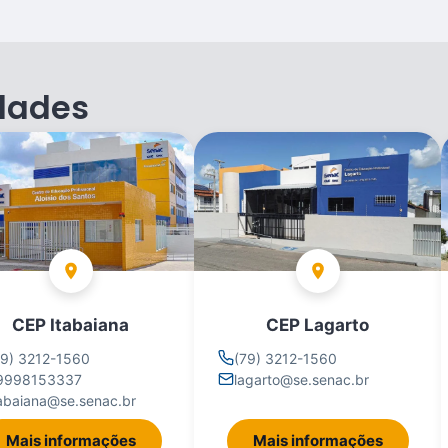
dades
CEP Itabaiana
CEP Lagarto
79) 3212-1560
(79) 3212-1560
9998153337
lagarto@se.senac.br
tabaiana@se.senac.br
Mais informações
Mais informações