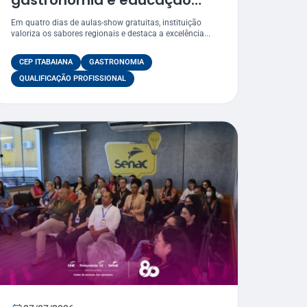
gastronomia e educação
profissional ao Festival
Em quatro dias de aulas-show gratuitas, instituição
Gastronômico de Itabaiana
valoriza os sabores regionais e destaca a excelência...
2026
CEP ITABAIANA
GASTRONOMIA
QUALIFICAÇÃO PROFISSIONAL