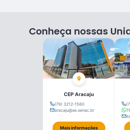
Conheça nossas Uni
CEP Aracaju
(79) 3212-1560
(
aracaju@se.senac.br
7
i
Mais informações