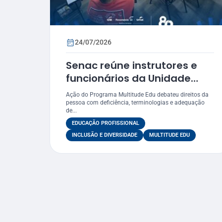
24/07/2026
Senac reúne instrutores e
funcionários da Unidade
Móvel em oficina sobre
Ação do Programa Multitude Edu debateu direitos da
práticas inclusivas e
pessoa com deficiência, terminologias e adequação
de...
acessibilidade
EDUCAÇÃO PROFISSIONAL
INCLUSÃO E DIVERSIDADE
MULTITUDE EDU