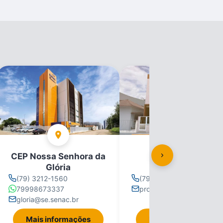
CEP Nossa Senhora da
CEP Propriá
Glória
(79) 3212-1560
(79) 3212-1560
79998673337
propria@se.senac.br
gloria@se.senac.br
Mais informações
Mais informações