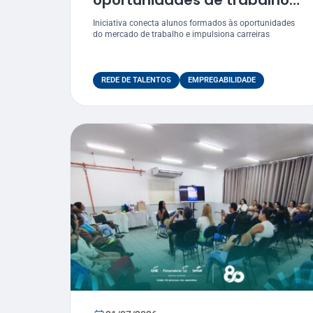
oportunidades de trabalho
para egressos do Senac
Iniciativa conecta alunos formados às oportunidades
do mercado de trabalho e impulsiona carreiras
REDE DE TALENTOS
EMPREGABILIDADE