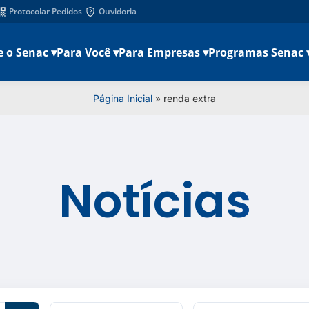
Protocolar Pedidos
Ouvidoria
e o Senac ▾
Para Você ▾
Para Empresas ▾
Programas Senac 
Página Inicial
»
renda extra
Notícias