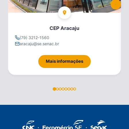
CEP Aracaju
(79) 3212-1560
aracaju@se.senac.br
Mais informações