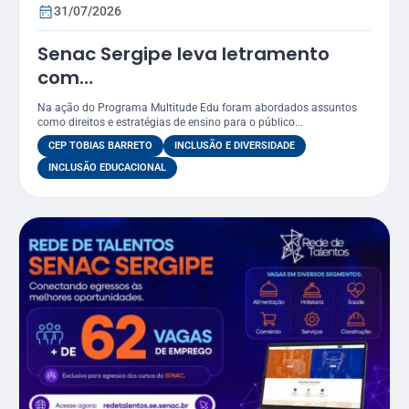
31/07/2026
Senac Sergipe leva letramento
com
foco LGBTQIAPN+ para funcionários
Na ação do Programa Multitude Edu foram abordados assuntos
do CEP Tobias Barreto
como direitos e estratégias de ensino para o público...
CEP TOBIAS BARRETO
INCLUSÃO E DIVERSIDADE
INCLUSÃO EDUCACIONAL