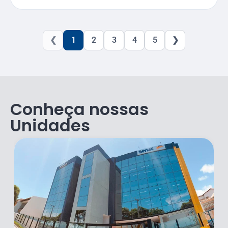
❮
1
2
3
4
5
❯
Conheça nossas
Unidades