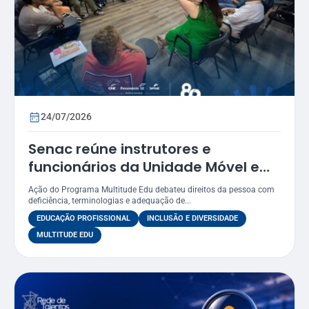
24/07/2026
Senac reúne instrutores e
funcionários da Unidade Móvel em
oficina sobre práticas inclusivas e
Ação do Programa Multitude Edu debateu direitos da pessoa com
acessibilidade
deficiência, terminologias e adequação de...
EDUCAÇÃO PROFISSIONAL
INCLUSÃO E DIVERSIDADE
MULTITUDE EDU