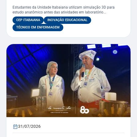
curso de Enfermagem
Estudantes da Unidade Itabaiana utilizam simulação 3D para
estudo anatômico antes das atividades em laboratório...
CEP ITABAIANA
INOVAÇÃO EDUCACIONAL
TÉCNICO EM ENFERMAGEM
31/07/2026