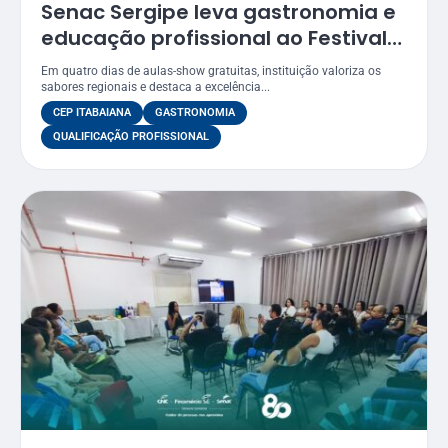
Senac Sergipe leva gastronomia e
educação profissional ao Festival
Gastronômico de Itabaiana 2026
Em quatro dias de aulas-show gratuitas, instituição valoriza os
sabores regionais e destaca a excelência...
CEP ITABAIANA
GASTRONOMIA
QUALIFICAÇÃO PROFISSIONAL