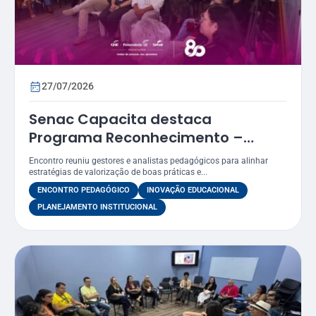
27/07/2026
Senac Capacita destaca
Programa Reconhecimento –
Prêmio Atena como estratégia
Encontro reuniu gestores e analistas pedagógicos para alinhar
para valorizar práticas
estratégias de valorização de boas práticas e...
educacionais
ENCONTRO PEDAGÓGICO
INOVAÇÃO EDUCACIONAL
PLANEJAMENTO INSTITUCIONAL