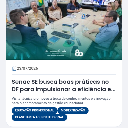
23/07/2026
Senac SE busca boas práticas no
DF para impulsionar a eficiência e
a modernização dos seus
Visita técnica promoveu a troca de conhecimentos e a inovação
processos
para o aprimoramento da gestão educacional
EDUCAÇÃO PROFISSIONAL
MODERNIZAÇÃO
PLANEJAMENTO INSTITUCIONAL