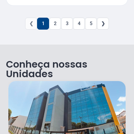
❮
1
2
3
4
5
❯
Conheça nossas
Unidades