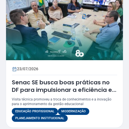
23/07/2026
Senac SE busca boas práticas no
DF para impulsionar a eficiência e
a modernização dos seus
Visita técnica promoveu a troca de conhecimentos e a inovação
processos
para o aprimoramento da gestão educacional
EDUCAÇÃO PROFISSIONAL
MODERNIZAÇÃO
PLANEJAMENTO INSTITUCIONAL