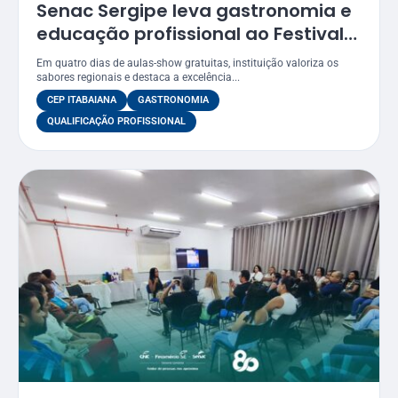
Senac Sergipe leva gastronomia e
educação profissional ao Festival
Gastronômico de Itabaiana 2026
Em quatro dias de aulas-show gratuitas, instituição valoriza os
sabores regionais e destaca a excelência...
CEP ITABAIANA
GASTRONOMIA
QUALIFICAÇÃO PROFISSIONAL