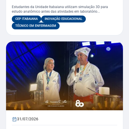
curso de Enfermagem
Estudantes da Unidade Itabaiana utilizam simulação 3D para
estudo anatômico antes das atividades em laboratório...
CEP ITABAIANA
INOVAÇÃO EDUCACIONAL
TÉCNICO EM ENFERMAGEM
31/07/2026