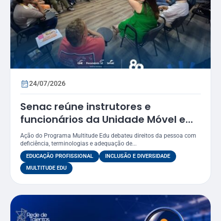
24/07/2026
Senac reúne instrutores e
funcionários da Unidade Móvel em
oficina sobre práticas inclusivas e
Ação do Programa Multitude Edu debateu direitos da pessoa com
acessibilidade
deficiência, terminologias e adequação de...
EDUCAÇÃO PROFISSIONAL
INCLUSÃO E DIVERSIDADE
MULTITUDE EDU