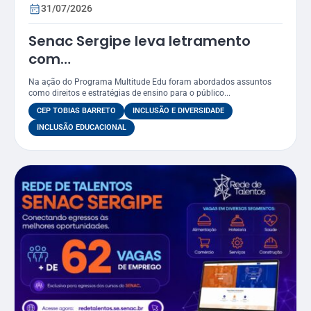
31/07/2026
Senac Sergipe leva letramento
com
foco LGBTQIAPN+ para funcionários
Na ação do Programa Multitude Edu foram abordados assuntos
do CEP Tobias Barreto
como direitos e estratégias de ensino para o público...
CEP TOBIAS BARRETO
INCLUSÃO E DIVERSIDADE
INCLUSÃO EDUCACIONAL