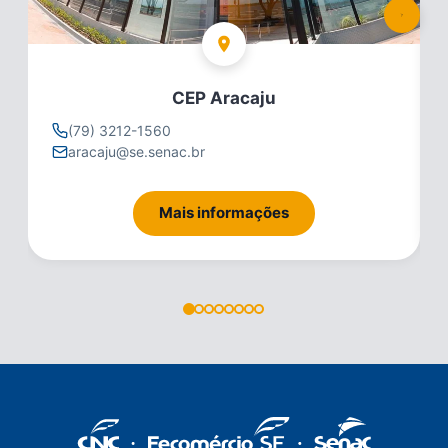
CEP Aracaju
(79) 3212-1560
aracaju@se.senac.br
Mais informações