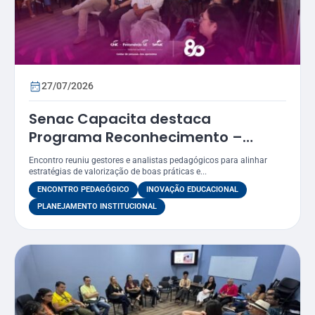
27/07/2026
Senac Capacita destaca
Programa Reconhecimento –
Prêmio Atena como estratégia
Encontro reuniu gestores e analistas pedagógicos para alinhar
para valorizar práticas
estratégias de valorização de boas práticas e...
educacionais
ENCONTRO PEDAGÓGICO
INOVAÇÃO EDUCACIONAL
PLANEJAMENTO INSTITUCIONAL