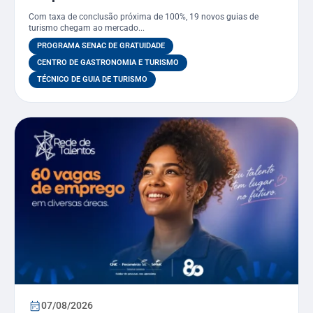
Técnico em Guia de Turismo pelo
Com taxa de conclusão próxima de 100%, 19 novos guias de
PSG
turismo chegam ao mercado...
PROGRAMA SENAC DE GRATUIDADE
CENTRO DE GASTRONOMIA E TURISMO
TÉCNICO DE GUIA DE TURISMO
07/08/2026