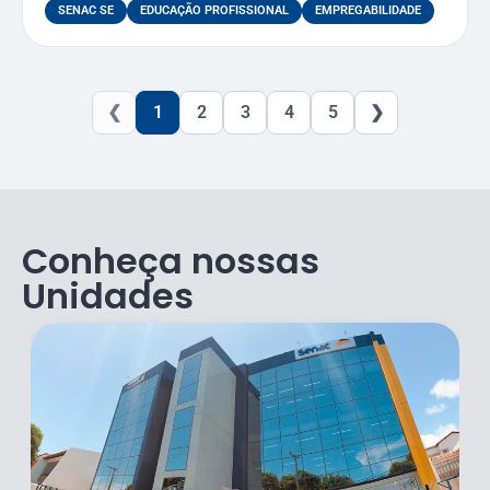
SENAC SE
EDUCAÇÃO PROFISSIONAL
EMPREGABILIDADE
❮
1
2
3
4
5
❯
Conheça nossas
Unidades