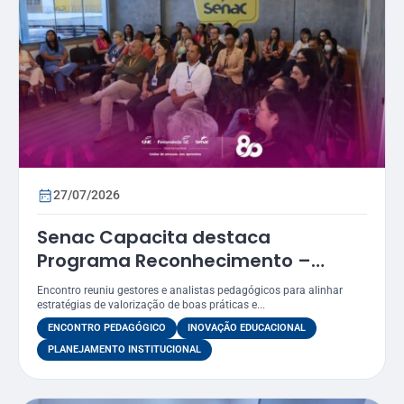
27/07/2026
Senac Capacita destaca
Programa Reconhecimento –
Prêmio Atena como estratégia
Encontro reuniu gestores e analistas pedagógicos para alinhar
para valorizar práticas
estratégias de valorização de boas práticas e...
educacionais
ENCONTRO PEDAGÓGICO
INOVAÇÃO EDUCACIONAL
PLANEJAMENTO INSTITUCIONAL