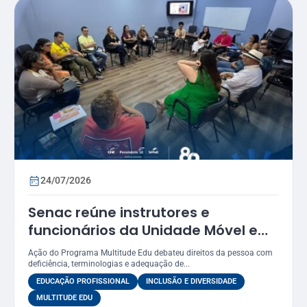
24/07/2026
Senac reúne instrutores e
funcionários da Unidade Móvel em
oficina sobre práticas inclusivas e
Ação do Programa Multitude Edu debateu direitos da pessoa com
acessibilidade
deficiência, terminologias e adequação de...
EDUCAÇÃO PROFISSIONAL
INCLUSÃO E DIVERSIDADE
MULTITUDE EDU