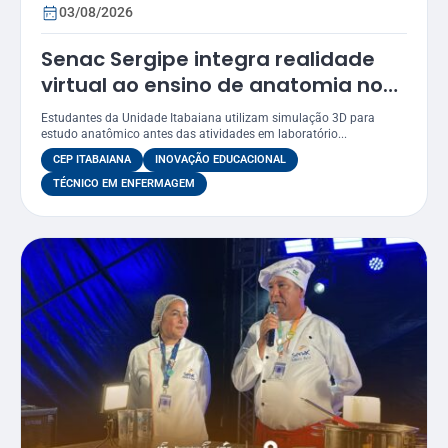
03/08/2026
Senac Sergipe integra realidade
virtual ao ensino de anatomia no
curso de Enfermagem
Estudantes da Unidade Itabaiana utilizam simulação 3D para
estudo anatômico antes das atividades em laboratório...
CEP ITABAIANA
INOVAÇÃO EDUCACIONAL
TÉCNICO EM ENFERMAGEM