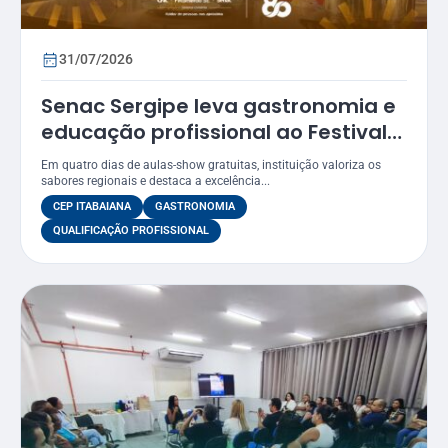
31/07/2026
Senac Sergipe leva gastronomia e
educação profissional ao Festival
Gastronômico de Itabaiana 2026
Em quatro dias de aulas-show gratuitas, instituição valoriza os
sabores regionais e destaca a excelência...
CEP ITABAIANA
GASTRONOMIA
QUALIFICAÇÃO PROFISSIONAL