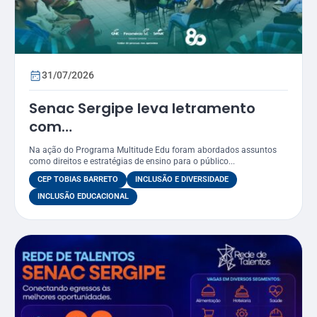
31/07/2026
Senac Sergipe leva letramento
com
foco LGBTQIAPN+ para funcionários
Na ação do Programa Multitude Edu foram abordados assuntos
do CEP Tobias Barreto
como direitos e estratégias de ensino para o público...
CEP TOBIAS BARRETO
INCLUSÃO E DIVERSIDADE
INCLUSÃO EDUCACIONAL