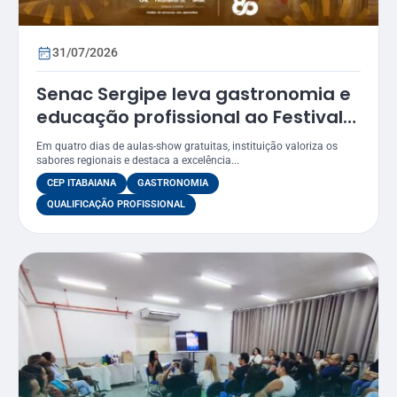
31/07/2026
Senac Sergipe leva gastronomia e
educação profissional ao Festival
Gastronômico de Itabaiana 2026
Em quatro dias de aulas-show gratuitas, instituição valoriza os
sabores regionais e destaca a excelência...
CEP ITABAIANA
GASTRONOMIA
QUALIFICAÇÃO PROFISSIONAL