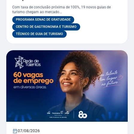
Técnico em Guia de Turismo pelo
Com taxa de conclusão próxima de 100%, 19 novos guias de
PSG
turismo chegam ao mercado...
PROGRAMA SENAC DE GRATUIDADE
CENTRO DE GASTRONOMIA E TURISMO
TÉCNICO DE GUIA DE TURISMO
07/08/2026