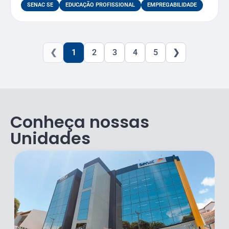
SENAC SE
EDUCAÇÃO PROFISSIONAL
EMPREGABILIDADE
❮
1
2
3
4
5
❯
Conheça nossas
Unidades