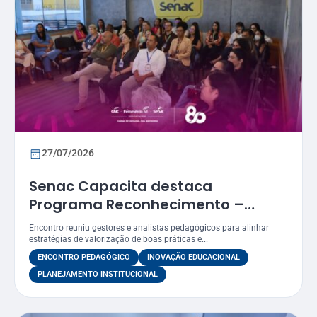
27/07/2026
Senac Capacita destaca
Programa Reconhecimento –
Prêmio Atena como estratégia
Encontro reuniu gestores e analistas pedagógicos para alinhar
para valorizar práticas
estratégias de valorização de boas práticas e...
educacionais
ENCONTRO PEDAGÓGICO
INOVAÇÃO EDUCACIONAL
PLANEJAMENTO INSTITUCIONAL