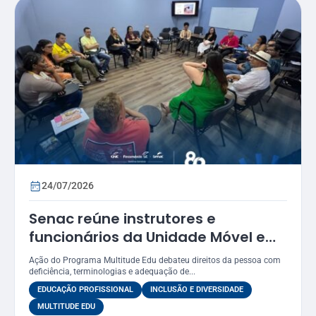
24/07/2026
Senac reúne instrutores e
funcionários da Unidade Móvel em
oficina sobre práticas inclusivas e
Ação do Programa Multitude Edu debateu direitos da pessoa com
acessibilidade
deficiência, terminologias e adequação de...
EDUCAÇÃO PROFISSIONAL
INCLUSÃO E DIVERSIDADE
MULTITUDE EDU