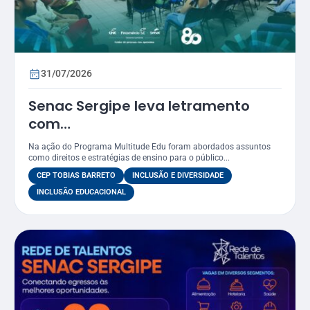
31/07/2026
Senac Sergipe leva letramento
com
foco LGBTQIAPN+ para funcionários
Na ação do Programa Multitude Edu foram abordados assuntos
do CEP Tobias Barreto
como direitos e estratégias de ensino para o público...
CEP TOBIAS BARRETO
INCLUSÃO E DIVERSIDADE
INCLUSÃO EDUCACIONAL