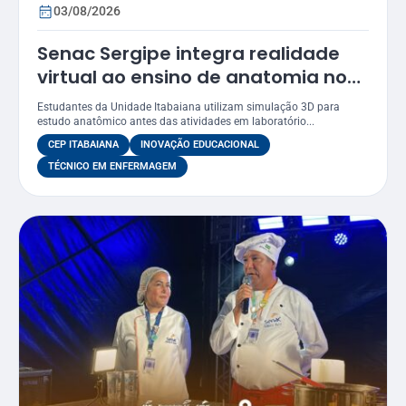
03/08/2026
Senac Sergipe integra realidade
virtual ao ensino de anatomia no
curso de Enfermagem
Estudantes da Unidade Itabaiana utilizam simulação 3D para
estudo anatômico antes das atividades em laboratório...
CEP ITABAIANA
INOVAÇÃO EDUCACIONAL
TÉCNICO EM ENFERMAGEM