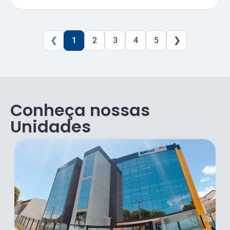
❮
1
2
3
4
5
❯
Conheça nossas
Unidades