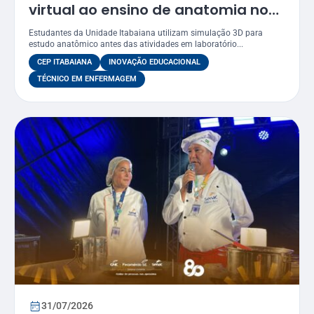
virtual ao ensino de anatomia no
curso de Enfermagem
Estudantes da Unidade Itabaiana utilizam simulação 3D para
estudo anatômico antes das atividades em laboratório...
CEP ITABAIANA
INOVAÇÃO EDUCACIONAL
TÉCNICO EM ENFERMAGEM
31/07/2026