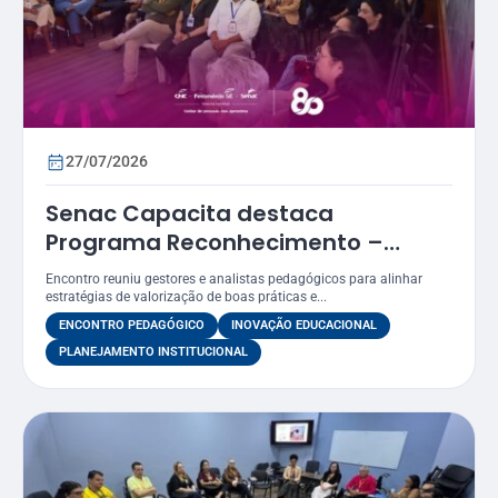
27/07/2026
Senac Capacita destaca
Programa Reconhecimento –
Prêmio Atena como estratégia
Encontro reuniu gestores e analistas pedagógicos para alinhar
para valorizar práticas
estratégias de valorização de boas práticas e...
educacionais
ENCONTRO PEDAGÓGICO
INOVAÇÃO EDUCACIONAL
PLANEJAMENTO INSTITUCIONAL