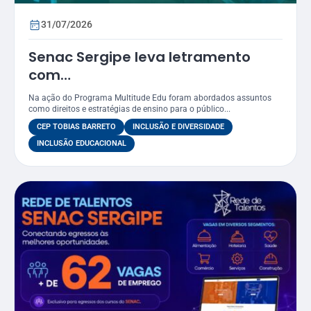
31/07/2026
Senac Sergipe leva letramento
com
foco LGBTQIAPN+ para funcionários
Na ação do Programa Multitude Edu foram abordados assuntos
do CEP Tobias Barreto
como direitos e estratégias de ensino para o público...
CEP TOBIAS BARRETO
INCLUSÃO E DIVERSIDADE
INCLUSÃO EDUCACIONAL