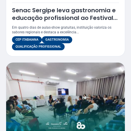
Senac Sergipe leva gastronomia e
educação profissional ao Festival
Gastronômico de Itabaiana 2026
Em quatro dias de aulas-show gratuitas, instituição valoriza os
sabores regionais e destaca a excelência...
CEP ITABAIANA
GASTRONOMIA
QUALIFICAÇÃO PROFISSIONAL