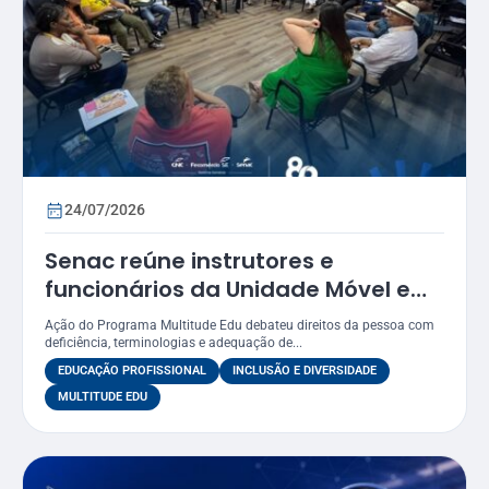
24/07/2026
Senac reúne instrutores e
funcionários da Unidade Móvel em
oficina sobre práticas inclusivas e
Ação do Programa Multitude Edu debateu direitos da pessoa com
acessibilidade
deficiência, terminologias e adequação de...
EDUCAÇÃO PROFISSIONAL
INCLUSÃO E DIVERSIDADE
MULTITUDE EDU