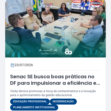
23/07/2026
Senac SE busca boas práticas no
DF para impulsionar a eficiência e
a modernização dos seus
Visita técnica promoveu a troca de conhecimentos e a inovação
processos
para o aprimoramento da gestão educacional
EDUCAÇÃO PROFISSIONAL
MODERNIZAÇÃO
PLANEJAMENTO INSTITUCIONAL