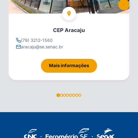
CEP Aracaju
(79) 3212-1560
aracaju@se.senac.br
Mais informações