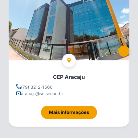
CEP Aracaju
(79) 3212-1560
aracaju@se.senac.br
Mais informações