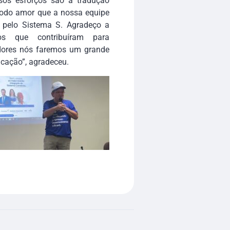
sos esforços são a tradução
todo amor que a nossa equipe
 pelo Sistema S. Agradeço a
os que contribuíram para
dores nós faremos um grande
icação”, agradeceu.