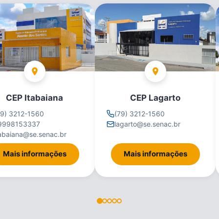
CEP Itabaiana
CEP Lagarto
79) 3212-1560
(79) 3212-1560
9998153337
lagarto@se.senac.br
tabaiana@se.senac.br
Mais informações
Mais informações