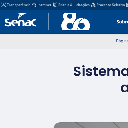
Transparência
Intranet
Editais & Licitações
Processo Seletivo
Sobr
Página
Sistema