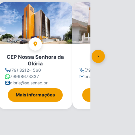
CEP Nossa Senhora da
CEP Propriá
Glória
(79) 3212-1560
(79) 3212-1560
79998673337
propria@se.senac.br
gloria@se.senac.br
Mais informações
Mais informações