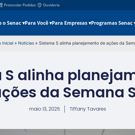
Protocolar Pedidos
Ouvidoria
e o Senac ▾
Para Você ▾
Para Empresas ▾
Programas Senac 
 Inicial
»
Notícias
»
Sistema S alinha planejamento de ações da Se
 S alinha planeja
ações da Semana 
maio 13, 2025
Tiffany Tavares