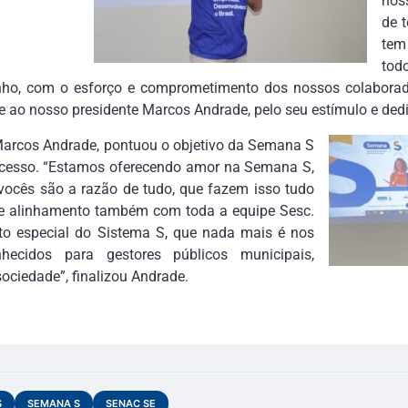
nos
de 
tem
tod
nho, com o esforço e comprometimento dos nossos colabora
e ao nosso presidente Marcos Andrade, pelo seu estímulo e ded
Marcos Andrade, pontuou o objetivo da Semana S
ucesso. “Estamos oferecendo amor na Semana S,
vocês são a razão de tudo, que fazem isso tudo
de alinhamento também com toda a equipe Sesc.
o especial do Sistema S, que nada mais é nos
ecidos para gestores públicos municipais,
sociedade”, finalizou Andrade.
S
SEMANA S
SENAC SE