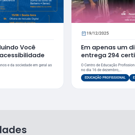
19/12/2025
luindo Você
Em apenas um di
 acessibilidade
entrega 294 cert
municípios
unos e da sociedade em geral as
O Centro de Educação Profissiona
no dia 16 de dezembro,...
EDUCAÇÃO PROFISSIONAL
E
dades