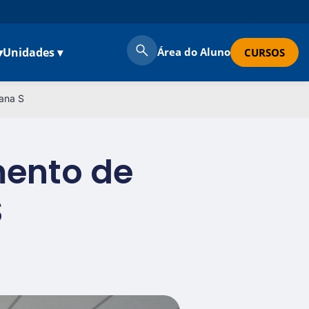
▾
Unidades ▾
Área do Aluno
CURSOS
mana S
mento de
S