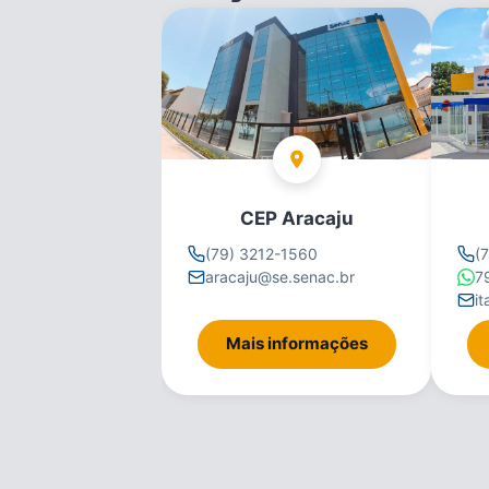
CEP Aracaju
(79) 3212-1560
(
aracaju@se.senac.br
7
i
Mais informações