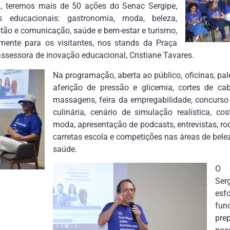
, teremos mais de 50 ações do Senac Sergipe,
os educacionais: gastronomia, moda, beleza,
tão e comunicação, saúde e bem-estar e turismo,
amente para os visitantes, nos stands da Praça
assessora de inovação educacional, Cristiane Tavares.
Na programação, aberta ao público, oficinas, pal
aferição de pressão e glicemia, cortes de cab
massagens, feira da empregabilidade, concurso
culinária, cenário de simulação realística, co
moda, apresentação de podcasts, entrevistas, ro
carretas escola e competições nas áreas de bele
saúde.
O d
Ser
es
fu
pre