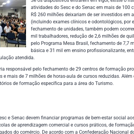
Se os dispositivos entrarem em vigor, existe o ri
atividades do Sesc e do Senac em mais de 100 ci
R$ 260 milhões deixariam de ser investidos em 
(incluindo exames clínicos e odontológicos, por
fechamento de unidades, também podem ocorrer
mil trabalhadores, redução de 2,6 milhões de qui
pelo Programa Mesa Brasil, fechamento de 7,7 
básica e 31 mil em ensino profissionalizante, ent
ulação atendida.
ria responsável pelo fechamento de 29 centros de formação pro
as e mais de 7 milhões de horas-aula de cursos reduzidas. Alé
tórios de formação específica para a área do Turismo.
 Sesc e Senac devem financiar programas de bem-estar social aos
scolas de aprendizagem comercial e cursos práticos, de formaç
gados do comércio. De acordo com a Confederação Nacional do 