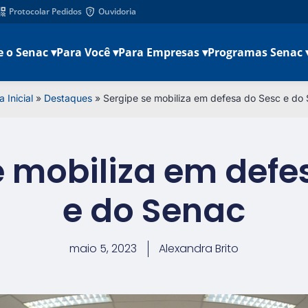
Protocolar Pedidos
Ouvidoria
e o Senac ▾
Para Você ▾
Para Empresas ▾
Programas Senac 
 Inicial
»
Destaques
»
Sergipe se mobiliza em defesa do Sesc e do
e mobiliza em defe
e do Senac
maio 5, 2023
Alexandra Brito