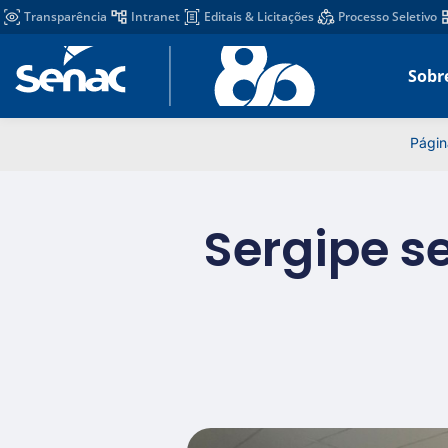
Transparência
Intranet
Editais & Licitações
Processo Seletivo
Sobr
Página
Sergipe s