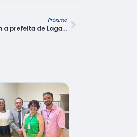
Próximo
Senac-SE dialoga com a prefeita de Lagarto sobre ampliação de oferta de cursos com construção de uma nova unidade na região