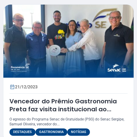
21/12/2023
Vencedor do Prêmio Gastronomia
Preta faz visita institucional ao
Sistema Fecomércio-Sesc-Senac
O egresso do Programa Senac de Gratuidade (PSG) do Senac Sergipe,
Samuel Oliveira, vencedor do...
DESTAQUES
GASTRONOMIA
NOTÍCIAS