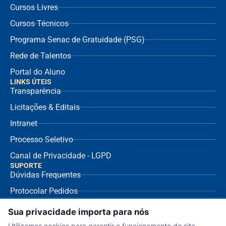
Cursos Livres
Cursos Técnicos
Programa Senac de Gratuidade (PSG)
Rede de Talentos
Portal do Aluno
LINKS ÚTEIS
Transparência
Licitações & Editais
Intranet
Processo Seletivo
Canal de Privacidade - LGPD
SUPORTE
Dúvidas Frequentes
Protocolar Pedidos
Envio de NF Fornecedor
Sua privacidade importa para nós
Ouvidoria
Utilizamos cookies para garantir o funcionamento do site,