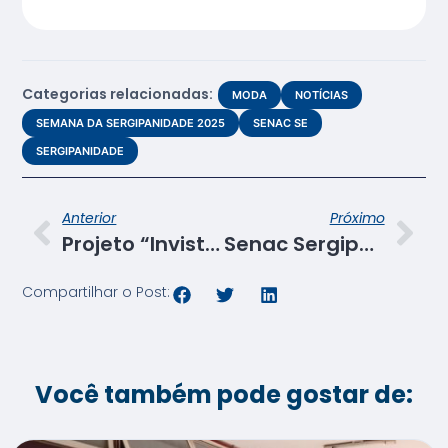
Categorias relacionadas:
MODA
NOTÍCIAS
SEMANA DA SERGIPANIDADE 2025
SENAC SE
SERGIPANIDADE
Anterior
Próximo
Projeto “Invista em Você, Faça Senac” chega a Propriá/SE
Senac Sergipe recebe representantes da ADRA
Compartilhar o Post:
Você também pode gostar de: