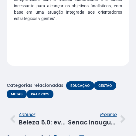
incessante para alcançar os objetivos finalísticos, com
base em uma atuação integrada aos orientadores
estratégicos vigentes”.
Categorias relacionadas:
EDUCAÇÃO
GESTÃO
METAS
PAAR 2025
Anterior
Próximo
Beleza 5.0: evento do Senac SE destaca uso da tecnologia no dia a dia dos salões
Senac inaugura Carreta Escola de Beleza