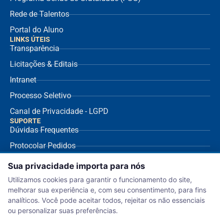
Rede de Talentos
Portal do Aluno
LINKS ÚTEIS
Transparência
Licitações & Editais
Intranet
Processo Seletivo
Canal de Privacidade - LGPD
SUPORTE
Dúvidas Frequentes
Protocolar Pedidos
Envio de NF Fornecedor
Sua privacidade importa para nós
Ouvidoria
Utilizamos cookies para garantir o funcionamento do site,
melhorar sua experiência e, com seu consentimento, para fins
Aviso de Privacidade
analíticos. Você pode aceitar todos, rejeitar os não essenciais
Termo de Uso
ou personalizar suas preferências.