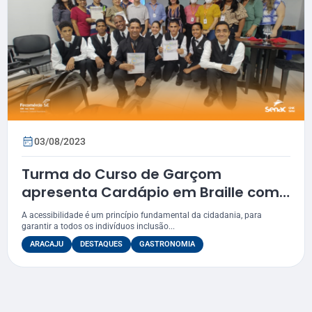
03/08/2023
Turma do Curso de Garçom
apresenta Cardápio em Braille como
tema de Projeto Integrador
A acessibilidade é um princípio fundamental da cidadania, para
garantir a todos os indivíduos inclusão...
ARACAJU
DESTAQUES
GASTRONOMIA