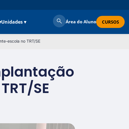
▾
Unidades ▾
Área do Aluno
CURSOS
ante-escola no TRT/SE
mplantação
 TRT/SE