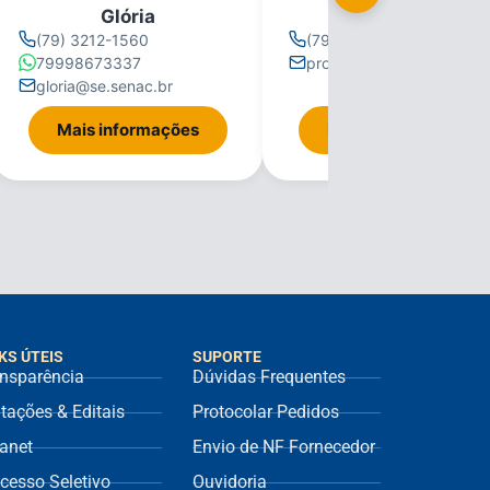
CEP Propriá
Glória
(79) 3212-1560
(79) 3212-1560
79998673337
propria@se.senac.br
gloria@se.senac.br
Mais informações
Mais informações
KS ÚTEIS
SUPORTE
nsparência
Dúvidas Frequentes
itações & Editais
Protocolar Pedidos
ranet
Envio de NF Fornecedor
cesso Seletivo
Ouvidoria