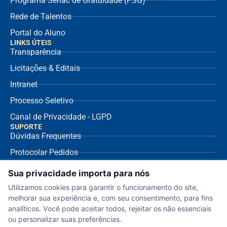
Programa Senac de Gratuidade (PSG)
Rede de Talentos
Portal do Aluno
LINKS ÚTEIS
Transparência
Licitações & Editais
Intranet
Processo Seletivo
Canal de Privacidade - LGPD
SUPORTE
Dúvidas Frequentes
Protocolar Pedidos
Envio de NF Fornecedor
Sua privacidade importa para nós
Ouvidoria
Utilizamos cookies para garantir o funcionamento do site,
melhorar sua experiência e, com seu consentimento, para fins
Aviso de Privacidade
analíticos. Você pode aceitar todos, rejeitar os não essenciais
Termo de Uso
ou personalizar suas preferências.