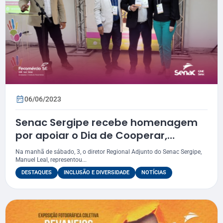
06/06/2023
Senac Sergipe recebe homenagem
por apoiar o Dia de Cooperar,
promovido pelo Sistema Ocese
Na manhã de sábado, 3, o diretor Regional Adjunto do Senac Sergipe,
Manuel Leal, representou...
DESTAQUES
INCLUSÃO E DIVERSIDADE
NOTÍCIAS