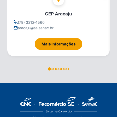
CEP Aracaju
(79) 3212-1560
aracaju@se.senac.br
Mais informações