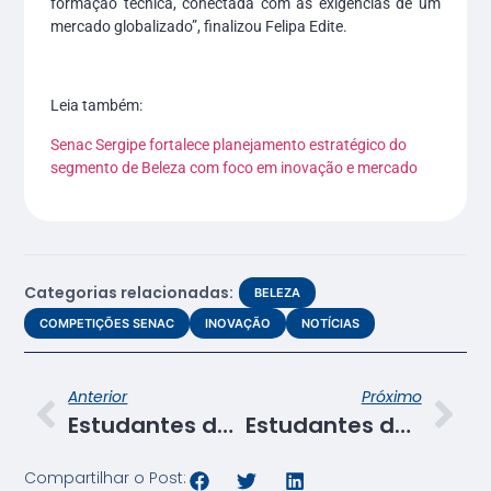
formação técnica, conectada com as exigências de um
mercado globalizado”, finalizou Felipa Edite.
Leia também:
Senac Sergipe fortalece planejamento estratégico do
segmento de Beleza com foco em inovação e mercado
Categorias relacionadas:
BELEZA
COMPETIÇÕES SENAC
INOVAÇÃO
NOTÍCIAS
Anterior
Próximo
Estudantes de Lagarto desenvolvem solução tecnológica em Projeto Integrador do Senac
Estudantes do Senac-SE exploram o impacto da alimentação saudável no ambiente escolar
Compartilhar o Post: