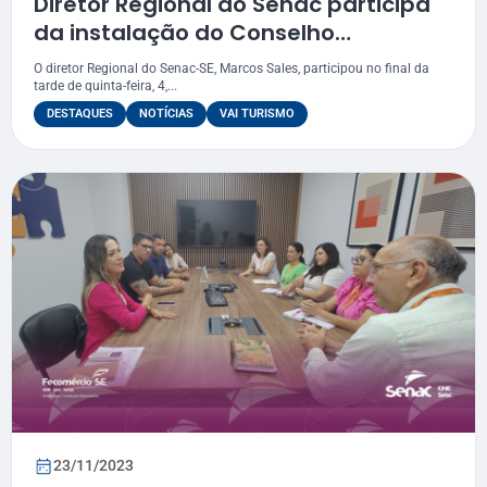
Diretor Regional do Senac participa
da instalação do Conselho
Empresarial de Turismo de Sergipe
O diretor Regional do Senac-SE, Marcos Sales, participou no final da
tarde de quinta-feira, 4,...
DESTAQUES
NOTÍCIAS
VAI TURISMO
23/11/2023