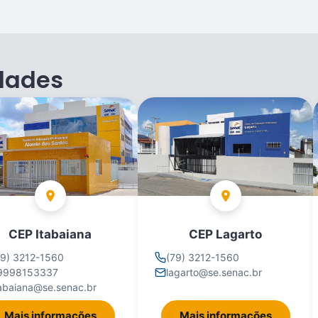
dades
CEP Itabaiana
CEP Lagarto
79) 3212-1560
(79) 3212-1560
9998153337
lagarto@se.senac.br
tabaiana@se.senac.br
Mais informações
Mais informações