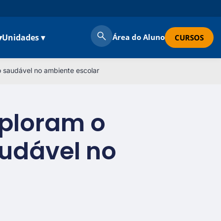
▾
Unidades ▾
Área do Aluno
CURSOS
 saudável no ambiente escolar
xploram o
udável no