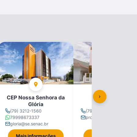
CEP Nossa Senhora da
CEP Propriá
Glória
(79) 3212-1560
(79) 3212-1560
79998673337
propria@se.senac.br
gloria@se.senac.br
Mais informações
Mais informações