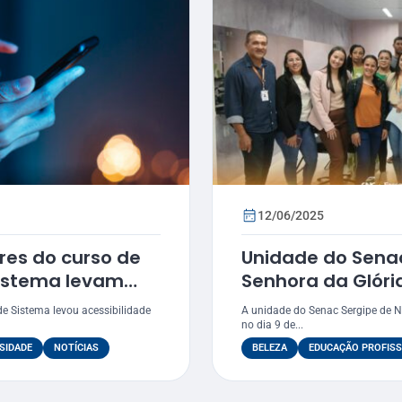
12/06/2025
res do curso de
Unidade do Sena
istema levam
Senhora da Glóri
ambiente digital
laboratório de b
e Sistema levou acessibilidade
A unidade do Senac Sergipe de No
no dia 9 de...
SIDADE
NOTÍCIAS
BELEZA
EDUCAÇÃO PROFISS