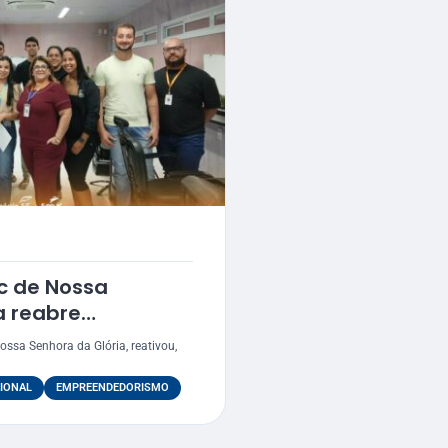
c de Nossa
a reabre
eleza
ssa Senhora da Glória, reativou,
IONAL
EMPREENDEDORISMO