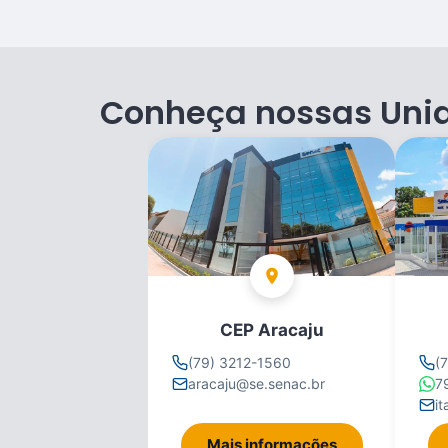
Conheça nossas Uni
CEP Aracaju
(79) 3212-1560
(
aracaju@se.senac.br
7
i
Mais informações