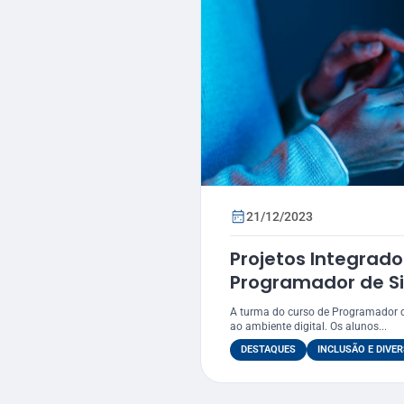
21/12/2023
Projetos Integrado
Programador de S
acessibilidade ao 
A turma do curso de Programador d
ao ambiente digital. Os alunos...
DESTAQUES
INCLUSÃO E DIVER