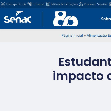
Transparência
Intranet
Editais & Licitações
Processo Seletivo
Sobr
Página Inicial
»
Alimentação Es
Estudant
impacto 