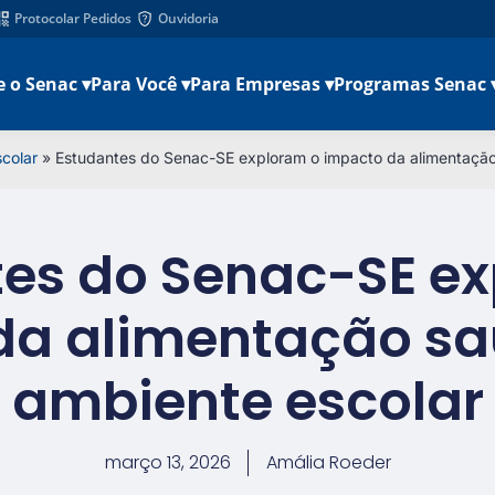
Protocolar Pedidos
Ouvidoria
e o Senac ▾
Para Você ▾
Para Empresas ▾
Programas Senac 
colar
»
Estudantes do Senac-SE exploram o impacto da alimentação
es do Senac-SE e
da alimentação sa
ambiente escolar
março 13, 2026
Amália Roeder