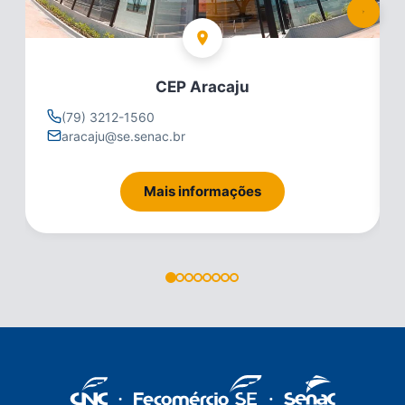
CEP Aracaju
(79) 3212-1560
aracaju@se.senac.br
Mais informações