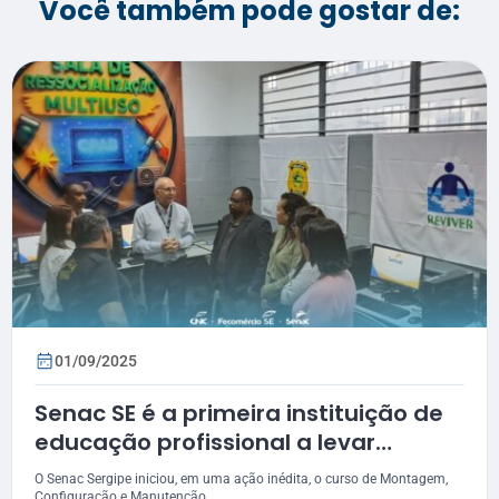
Você também pode gostar de:
01/09/2025
Senac SE é a primeira instituição de
educação profissional a levar
qualificação à população carcerária
O Senac Sergipe iniciou, em uma ação inédita, o curso de Montagem,
Configuração e Manutenção...