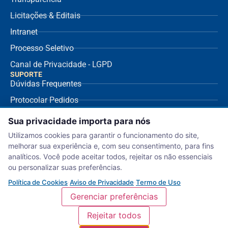
Licitações & Editais
Intranet
Processo Seletivo
Canal de Privacidade - LGPD
SUPORTE
Dúvidas Frequentes
Protocolar Pedidos
Envio de NF Fornecedor
Sua privacidade importa para nós
Ouvidoria
Utilizamos cookies para garantir o funcionamento do site,
melhorar sua experiência e, com seu consentimento, para fins
Aviso de Privacidade
analíticos. Você pode aceitar todos, rejeitar os não essenciais
Termo de Uso
ou personalizar suas preferências.
Política de Cookies
Política de Cookies
·
Aviso de Privacidade
·
Termo de Uso
Gerenciar preferências
Rejeitar todos
Serviço Nacional de Aprendizagem Comercial – Departamento Regional de