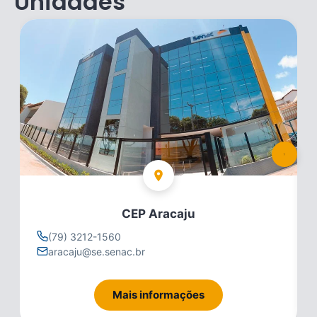
Unidades
CEP Aracaju
(79) 3212-1560
aracaju@se.senac.br
Mais informações