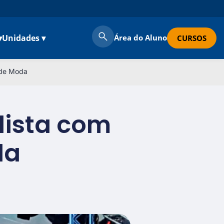
▾
Unidades ▾
Área do Aluno
CURSOS
le de Moda
lista com
Moda