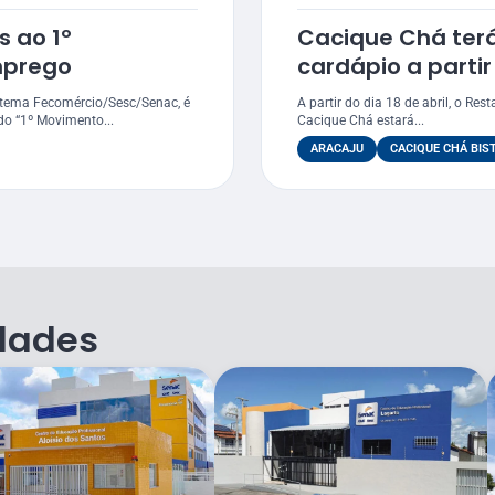
s ao 1º
Cacique Chá ter
mprego
cardápio a partir
stema Fecomércio/Sesc/Senac, é
A partir do dia 18 de abril, o Res
do “1º Movimento...
Cacique Chá estará...
ARACAJU
CACIQUE CHÁ BIS
dades