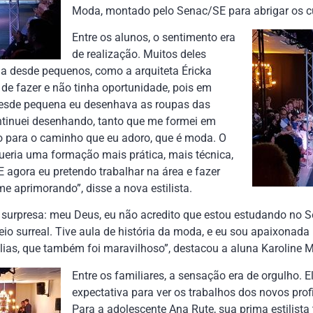
Moda, montado pelo Senac/SE para abrigar os c
Entre os alunos, o sentimento era
de realização. Muitos deles
 desde pequenos, como a arquiteta Éricka
de fazer e não tinha oportunidade, pois em
 Desde pequena eu desenhava as roupas das
ontinuei desenhando, tanto que me formei em
do para o caminho que eu adoro, que é moda. O
ueria uma formação mais prática, mais técnica,
agora eu pretendo trabalhar na área e fazer
e aprimorando”, disse a nova estilista.
 surpresa: meu Deus, eu não acredito que estou estudando no S
io surreal. Tive aula de história da moda, e eu sou apaixonada 
lias, que também foi maravilhoso”, destacou a aluna Karoline
Entre os familiares, a sensação era de orgulho. 
expectativa para ver os trabalhos dos novos pr
Para a adolescente Ana Rute, sua prima estilista