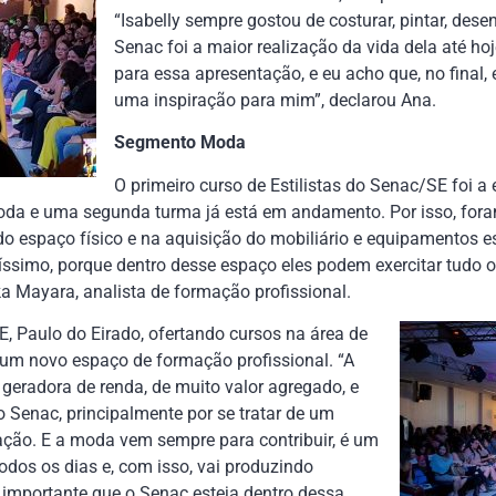
“Isabelly sempre gostou de costurar, pintar, dese
Senac foi a maior realização da vida dela até ho
para essa apresentação, e eu acho que, no final, e
uma inspiração para mim”, declarou Ana.
Segmento Moda
O primeiro curso de Estilistas do Senac/SE foi a 
oda e uma segunda turma já está em andamento. Por isso, foram
o espaço físico e na aquisição do mobiliário e equipamentos e
ssimo, porque dentro desse espaço eles podem exercitar tudo o
ka Mayara, analista de formação profissional.
, Paulo do Eirado, ofertando cursos na área de
 um novo espaço de formação profissional. “A
 geradora de renda, de muito valor agregado, e
o Senac, principalmente por se tratar de um
riação. E a moda vem sempre para contribuir, é um
odos os dias e, com isso, vai produzindo
é importante que o Senac esteja dentro dessa