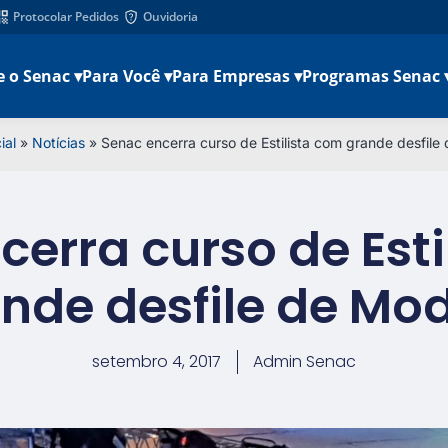
Protocolar Pedidos
Ouvidoria
e o Senac ▾
Para Você ▾
Para Empresas ▾
Programas Senac 
ial
»
Notícias
»
Senac encerra curso de Estilista com grande desfi
cerra curso de Esti
nde desfile de 
setembro 4, 2017
Admin Senac