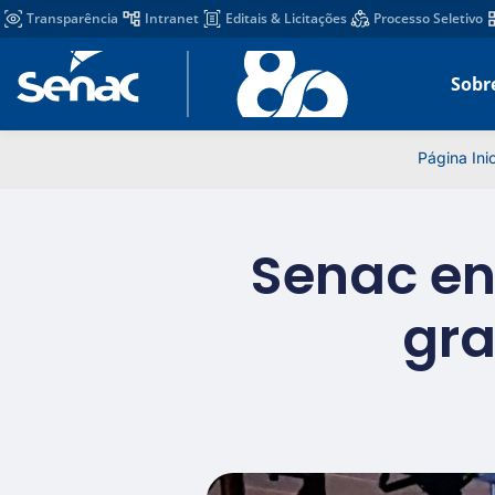
Transparência
Intranet
Editais & Licitações
Processo Seletivo
Sobr
Página Inic
Senac en
gra