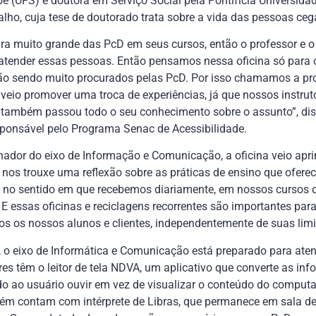
pe (UFS) e doutora em Serviço Social pela Pontifícia Universida
alho, cuja tese de doutorado trata sobre a vida das pessoas ce
a muito grande das PcD em seus cursos, então o professor e 
atender essas pessoas. Então pensamos nessa oficina só para o
tão sendo muito procurados pelas PcD. Por isso chamamos a pro
e veio promover uma troca de experiências, já que nossos instru
 também passou todo o seu conhecimento sobre o assunto”, dis
sponsável pelo Programa Senac de Acessibilidade.
ador do eixo de Informação e Comunicação, a oficina veio aprim
 nos trouxe uma reflexão sobre as práticas de ensino que ofer
a no sentido em que recebemos diariamente, em nossos cursos 
. E essas oficinas e reciclagens recorrentes são importantes pa
 os nossos alunos e clientes, independentemente de suas limit
 o eixo de Informática e Comunicação está preparado para ate
s têm o leitor de tela NDVA, um aplicativo que converte as in
ndo ao usuário ouvir em vez de visualizar o conteúdo do computa
m contam com intérprete de Libras, que permanece em sala de 