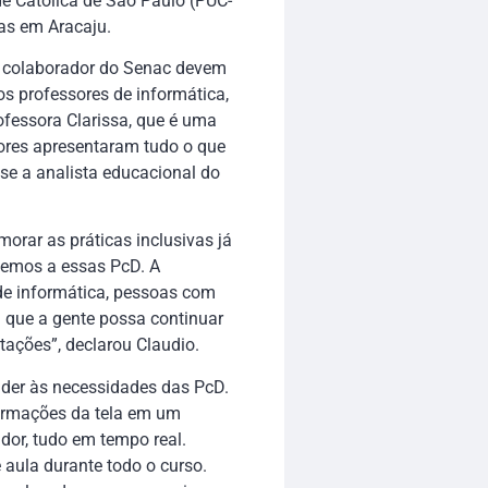
de Católica de São Paulo (PUC-
gas em Aracaju.
o colaborador do Senac devem
s professores de informática,
fessora Clarissa, que é uma
tores apresentaram tudo o que
se a analista educacional do
orar as práticas inclusivas já
ecemos a essas PcD. A
de informática, pessoas com
ra que a gente possa continuar
ações”, declarou Claudio.
nder às necessidades das PcD.
formações da tela em um
dor, tudo em tempo real.
aula durante todo o curso.