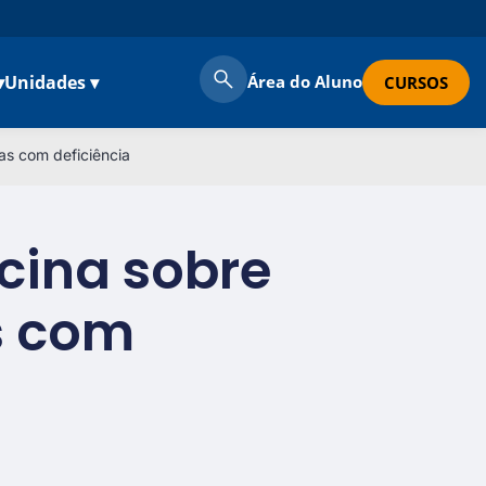
▾
Unidades ▾
Área do Aluno
CURSOS
as com deficiência
icina sobre
s com