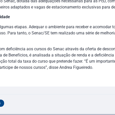
 do Senac, dotada das adequações necessárias para as PcD, com
anheiros adaptados e vagas de estacionamento exclusivas para de
idade
lgumas etapas. Adequar o ambiente para receber e acomodar t
sso. Para tanto, o Senac/SE tem realizado uma série de melhor
com deficiência aos cursos do Senac através da oferta de des
 de Benefícios, é analisada a situação de renda e a deficiência 
ão total da taxa do curso que pretende fazer. “É um important
articipe de nossos cursos”, disse Andrea Figueiredo.
S