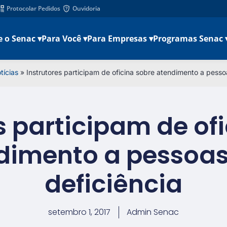
Protocolar Pedidos
Ouvidoria
e o Senac ▾
Para Você ▾
Para Empresas ▾
Programas Senac 
tícias
»
Instrutores participam de oficina sobre atendimento a pesso
s participam de of
dimento a pessoa
deficiência
setembro 1, 2017
Admin Senac