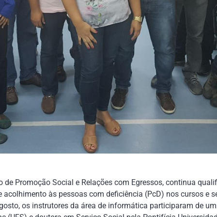
o de Promoção Social e Relações com Egressos, continua quali
acolhimento às pessoas com deficiência (PcD) nos cursos e ser
agosto, os instrutores da área de informática participaram de u