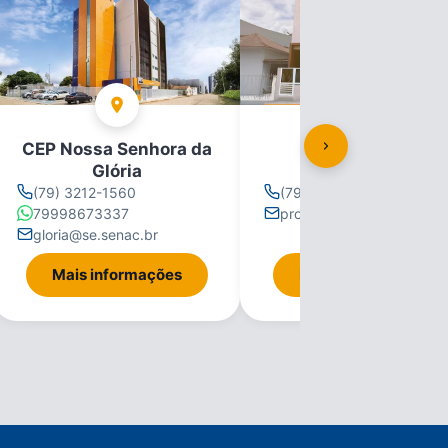
CEP Nossa Senhora da
CEP Propriá
Glória
(79) 3212-1560
(79) 3212-1560
79998673337
propria@se.senac.br
gloria@se.senac.br
Mais informações
Mais informações