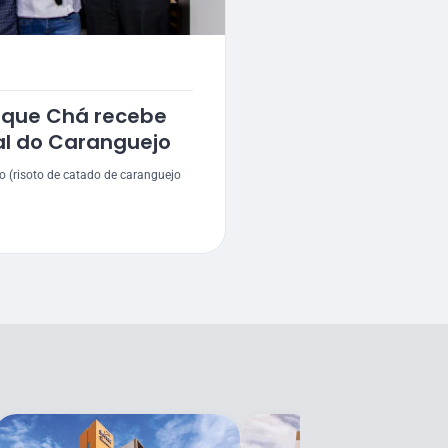
ique Chá recebe
al do Caranguejo
o (risoto de catado de caranguejo