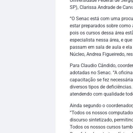
Universidade Federal de Sergi
SP), Clarissa Andrade de Carv
“O Senac está com uma procur
estar preparados sobre como 
pois os cursos dessa área es
especialista nessa área, e qu
passam em sala de aula e ela
Núcleo, Andrea Figueiredo, re
Para Claudio Cândido, coorden
adotadas no Senac. “A oficina
capacitação se fez necessári
diversos tipos de deficiências
atendendo com qualidade todos
Ainda segundo o coordenador,
“Todos os nossos computadore
discurso sintetizado, permiti
Todos os nossos cursos també