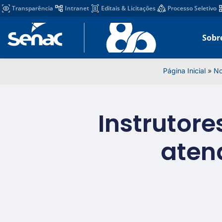
Transparência
Intranet
Editais & Licitações
Processo Seletivo
Sobr
Página Inicial
»
No
Instrutore
aten