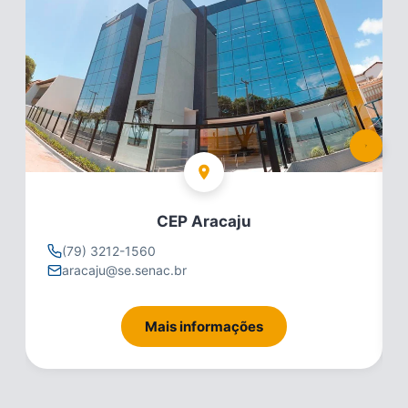
CEP Aracaju
(79) 3212-1560
aracaju@se.senac.br
Mais informações