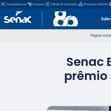
Transparência
Intranet
Editais & Licitações
Processo Seletivo
Sobr
Página Inicia
Senac 
prêmio 