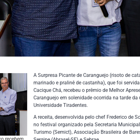
A Surpresa Picante de Caranguejo (risoto de ca
marinado e pralinê de castanha), que foi servid
Cacique Chá, recebeu o prêmio de Melhor Aprese
Caranguejo em solenidade ocorrida na tarde da ú
Universidade Tiradentes.
A receita, desenvolvida pelo chef Frederico de S
no festival organizado pela Secretaria Municipal
Turismo (Semict), Associação Brasileira de Bare
ico recebem
Sergipe (Abrasel-SE) e Sebrae.