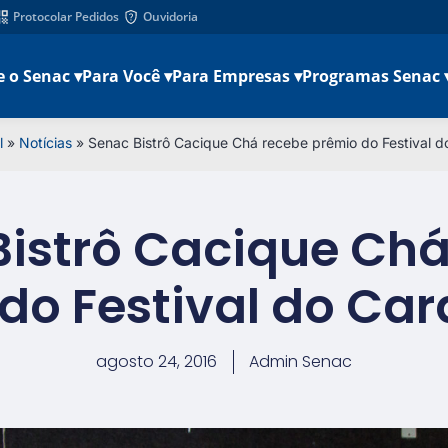
Protocolar Pedidos
Ouvidoria
e o Senac ▾
Para Você ▾
Para Empresas ▾
Programas Senac 
l
»
Notícias
»
Senac Bistrô Cacique Chá recebe prêmio do Festival d
Bistrô Cacique Chá
do Festival do Ca
agosto 24, 2016
Admin Senac