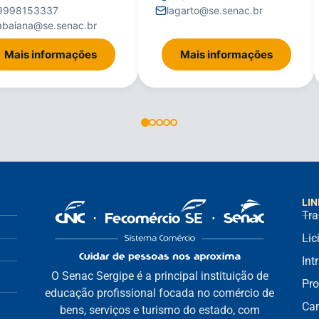
9998153337
lagarto@se.senac.br
tabaiana@se.senac.br
Mais informações
Mais informações
LIN
Tra
Lic
Int
O Senac Sergipe é a principal instituição de
Pro
educação profissional focada no comércio de
Can
bens, serviços e turismo do estado, com