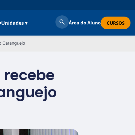
▾
Unidades ▾
Área do Aluno
CURSOS
o Caranguejo
 recebe
ranguejo