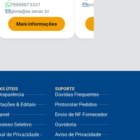
79998673337
propria@se.senac.br
gloria@se.senac.br
Mais informações
Mais informações
KS ÚTEIS
SUPORTE
nsparência
Dúvidas Frequentes
itações & Editais
Protocolar Pedidos
ranet
Envio de NF Fornecedor
cesso Seletivo
Ouvidoria
al de Privacidade -
Aviso de Privacidade