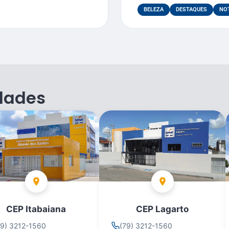
BELEZA
DESTAQUES
NOT
dades
CEP Itabaiana
CEP Lagarto
79) 3212-1560
(79) 3212-1560